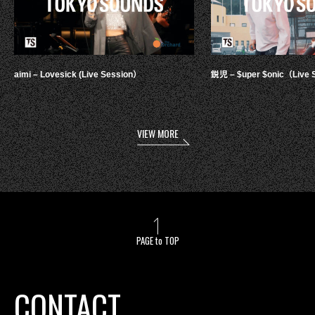
aimi – Lovesick (Live Session）
鋭児 – $uper $onic（Live 
VIEW MORE
PAGE to TOP
CONTACT