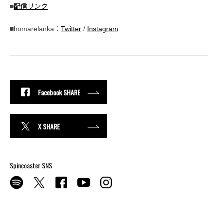
■
配信リンク
■homarelanka：
Twitter
/
Instagram
Facebook SHARE
X SHARE
Spincoaster SNS