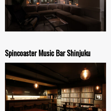
Spincoaster Music Bar Shinjuku