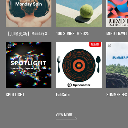
【月曜更新】Monday Spin
100 SONGS OF 2025
MIND TRAVEL
SPOTLIGHT
FabCafe
SUMMER FES
VIEW MORE