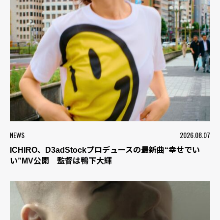
NEWS
2026.08.07
ICHIRO、D3adStockプロデュースの最新曲“幸せでい
い”MV公開 監督は鴨下大輝