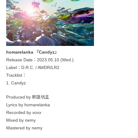
homarelanka 『Candyz』
Release Date：2023.05.10 (Wed.)
Label：D.R.C. / AWDR/LR2
Tracklist：
1. Candyz
Produced by 釈迦坊主
Lyrics by homarelanka
Recorded by voxx
Mixed by nemy
Mastered by nemy