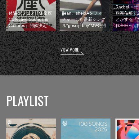
Rachel 
体験型フェス『集楽座
jjean、sheidAをフィー
歌舞伎町で
Collective Sounds &
チャーした最新シング
とかする『
Cultures』開催決定
ル“gossip boy”MV公開
れーーッ』
VIEW MORE
PLAYLIST