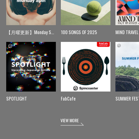
【月曜更新】Monday Spin
100 SONGS OF 2025
MIND TRAVEL
SPOTLIGHT
FabCafe
SUMMER FES
VIEW MORE