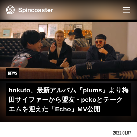
Skip
to
content
NEWS
hokuto、最新アルバム『plums』より梅
田サイファーから盟友・pekoとテーク
エムを迎えた「Echo」MV公開
2022.01.07