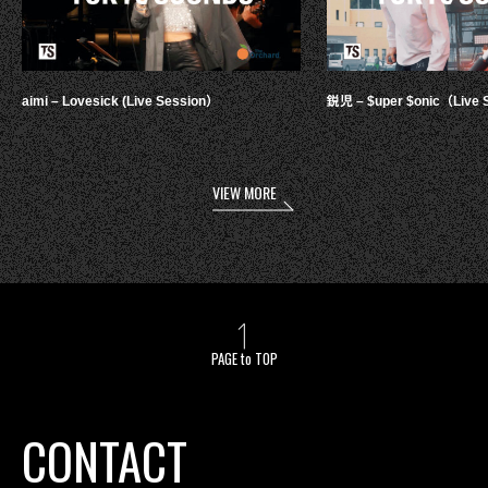
aimi – Lovesick (Live Session）
鋭児 – $uper $onic（Live 
VIEW MORE
PAGE to TOP
CONTACT