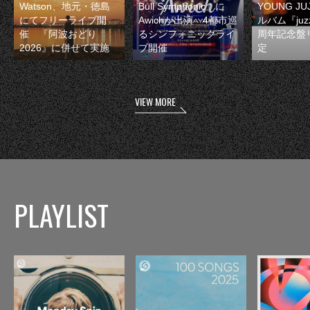
Watson、地元・徳島
Bull Symphonic』に
YOUNG JU
にてフリーライブ開
Awichが出演 4都市巡
ルバム『juzz
催 『阿波おどり
るシンフォニックライ
周年記念盤
2026』に併せて実施
ブ開催
定
VIEW MORE
PLAYLIST