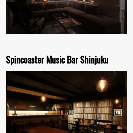
Spincoaster Music Bar Shinjuku