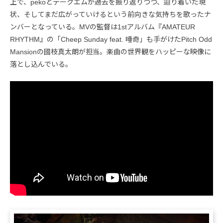
上で、pekoとテークエムが過去を振り返りつつ、辿り着いた現
状、そしてまだ広がっていけるという前向きな気持ちを歌ったナ
ンバーとなっている。MVの監督は1stアルバム『AMATEUR
RHYTHM』の「Cheep Sunday feat. 唾奇」も手がけたPitch Odd
Mansionの國枝真太朗が担当。楽曲の世界観をハッピーな映像に
落とし込んでいる。