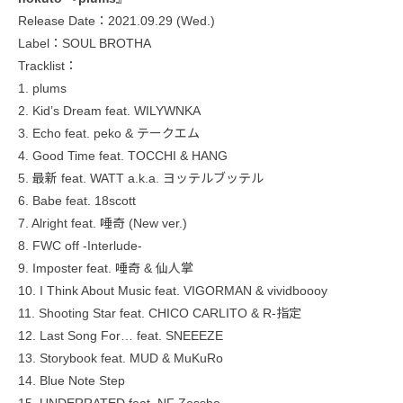
Release Date：2021.09.29 (Wed.)
Label：SOUL BROTHA
Tracklist：
1. plums
2. Kid’s Dream feat. WILYWNKA
3. Echo feat. peko & テークエム
4. Good Time feat. TOCCHI & HANG
5. 最新 feat. WATT a.k.a. ヨッテルブッテル
6. Babe feat. 18scott
7. Alright feat. 唾奇 (New ver.)
8. FWC off -Interlude-
9. Imposter feat. 唾奇 & 仙人掌
10. I Think About Music feat. VIGORMAN & vividboooy
11. Shooting Star feat. CHICO CARLITO & R-指定
12. Last Song For… feat. SNEEEZE
13. Storybook feat. MUD & MuKuRo
14. Blue Note Step
15. UNDERRATED feat. NF Zessho