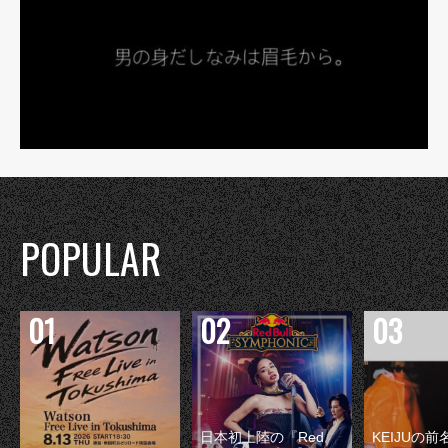
POPULAR
日本初上陸の『Red
KEIJUの