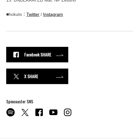
■hokuto：
Twitter
/
Instagram
Facebook SHARE
X SHARE
Spincoaster SNS