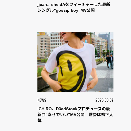
jjean、sheidAをフィーチャーした最新
シングル“gossip boy”MV公開
NEWS
2026.08.07
ICHIRO、D3adStockプロデュースの最
新曲“幸せでいい”MV公開 監督は鴨下大
輝