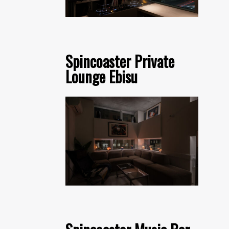
Spincoaster Private
Lounge Ebisu