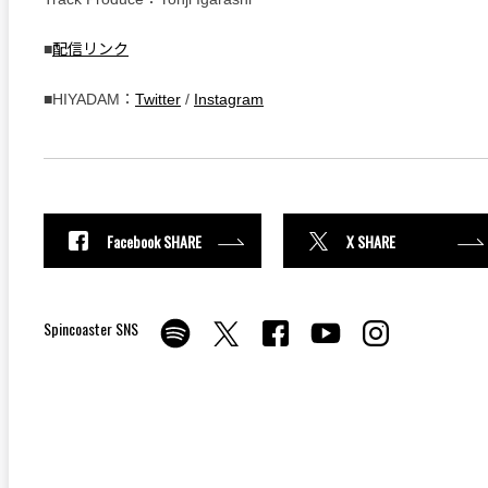
■
配信リンク
■HIYADAM：
Twitter
/
Instagram
Facebook SHARE
X SHARE
Spincoaster SNS