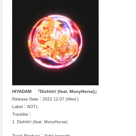
HIYADAM 『Dishhh! (feat. MonyHorse)』
Release Date：2022.12.07 (Wed.)
Label：AOTL
Tracklist：
1. Dishhh! (feat. MonyHorse)
Track Produce：Yohji Igarashi