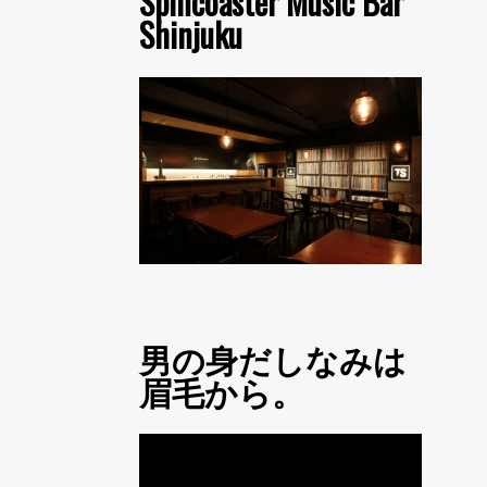
Spincoaster Music Bar
Shinjuku
男の身だしなみは
眉毛から。