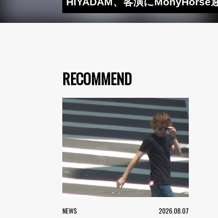
HIYADAM、客演にMonyHors
RECOMMEND
NEWS
2026.08.07