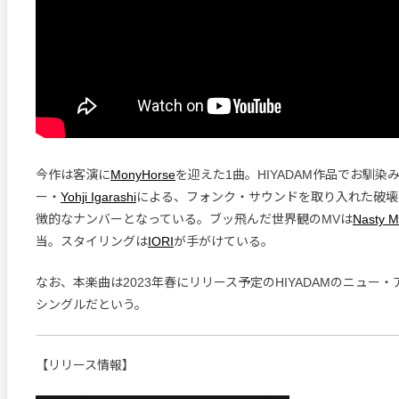
今作は客演に
MonyHorse
を迎えた1曲。HIYADAM作品でお馴染
ー・
Yohji Igarashi
による、フォンク・サウンドを取り入れた破壊
徴的なナンバーとなっている。ブッ飛んだ世界観のMVは
Nasty 
当。スタイリングは
IORI
が手がけている。
なお、本楽曲は2023年春にリリース予定のHIYADAMのニュー
シングルだという。
【リリース情報】