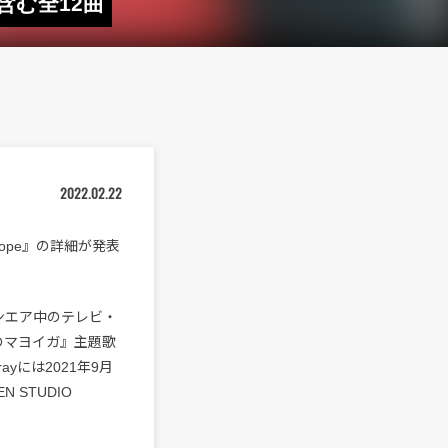
含む全12曲
2022.02.22
ope』の詳細が発表
ンエア中のテレビ・
のマヨイガ』主題歌
yには2021年9月
N STUDIO