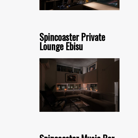
Spincoaster Private
Lounge Ebisu