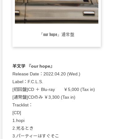
『our hope』通常盤
羊文学 『our hope』
Release Date：2022.04.20 (Wed.)
Label：F.C.L.S.
[初回盤]CD ＋ Blu-ray ￥5,000 (Tax in)
[通常盤]CDのみ ￥3,300 (Tax in)
Tracklist：
[CD]
1.hopi
2.光るとき
3.パーティーはすぐそこ