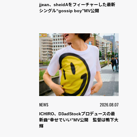
jjean、sheidAをフィーチャーした最新
シングル“gossip boy”MV公開
NEWS
2026.08.07
ICHIRO、D3adStockプロデュースの最
新曲“幸せでいい”MV公開 監督は鴨下大
輝