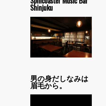
Spincoaster Music Bar
Shinjuku
男の身だしなみは
眉毛から。