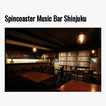
Spincoaster Music Bar Shinjuku