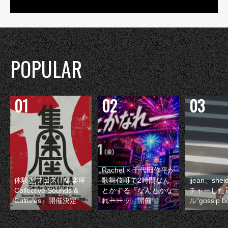
POPULAR
Rachel × 千代田修平が
体験型フェス『集楽座
歌舞伎町で2時間なん
jjean、sh
Collective Sounds &
とかする『なんとかな
チャーした
Cultures』開催決定
れーーッ』開催
ル“gossip 