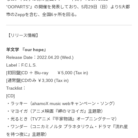
“OOPARTS”』の開催を発表しており、5月29日（日）より5大都
市のZeppを含む、全国6ヶ所を回る。
【リリース情報】
羊文学 『our hope』
Release Date：2022.04.20 (Wed.)
Label：F.C.L.S.
[初回盤]CD ＋ Blu-ray ￥5,000 (Tax in)
[通常盤]CDのみ ￥3,300 (Tax in)
Tracklist：
[CD]
・ラッキー（ahamoX music webキャンペーン・ソング）
・マヨイガ（アニメ映画『岬のマヨイガ』主題歌）
・光るとき（TVアニメ『平家物語』オープニングテーマ）
・ワンダー（コニカミノルタ プラネタリウム・ドラマ『流れ星
を待つ夜に』主題歌）