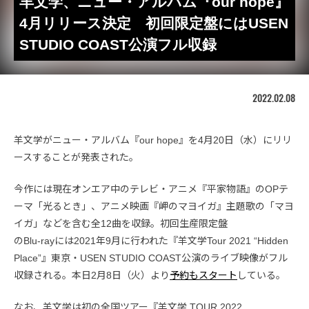
羊文学、ニュー・アルバム『our hope』
4月リリース決定 初回限定盤にはUSEN
STUDIO COAST公演フル収録
2022.02.08
羊文学がニュー・アルバム『our hope』を4月20日（水）にリリ
ースすることが発表された。
今作には現在オンエア中のテレビ・アニメ『平家物語』のOPテ
ーマ「光るとき」、アニメ映画『岬のマヨイガ』主題歌の「マヨ
イガ」などを含む全12曲を収録。初回生産限定盤
のBlu-rayには2021年9月に行われた『羊文学Tour 2021 “Hidden
Place”』東京・USEN STUDIO COAST公演のライブ映像がフル
収録される。本日2月8日（火）より
予約もスタート
している。
なお、羊文学は初の全国ツアー『羊文学 TOUR 2022