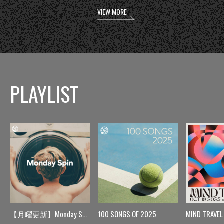
VIEW MORE
PLAYLIST
【月曜更新】Monday Spin
100 SONGS OF 2025
MIND TRAVEL