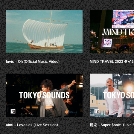
luvis – Oh (Official Music Video)
MIND TRAVEL 2023 
aimi – Lovesick (Live Session）
鋭児 – $uper $onic（Live 