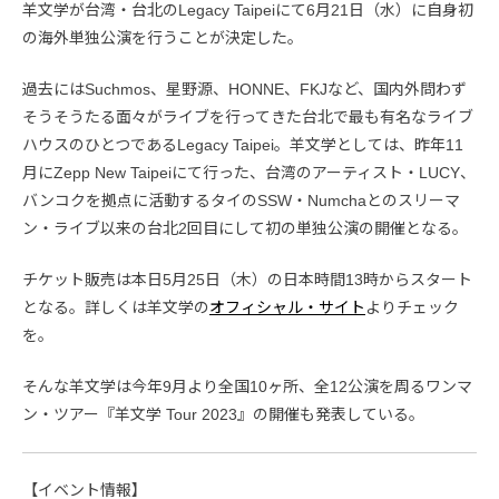
羊文学が台湾・台北のLegacy Taipeiにて6月21日（水）に自身初
の海外単独公演を行うことが決定した。
過去にはSuchmos、星野源、HONNE、FKJなど、国内外問わず
そうそうたる面々がライブを行ってきた台北で最も有名なライブ
ハウスのひとつであるLegacy Taipei。羊文学としては、昨年11
月にZepp New Taipeiにて行った、台湾のアーティスト・LUCY、
バンコクを拠点に活動するタイのSSW・Numchaとのスリーマ
ン・ライブ以来の台北2回目にして初の単独公演の開催となる。
チケット販売は本日5月25日（木）の日本時間13時からスタート
となる。詳しくは羊文学の
オフィシャル・サイト
よりチェック
を。
そんな羊文学は今年9月より全国10ヶ所、全12公演を周るワンマ
ン・ツアー『羊文学 Tour 2023』の開催も発表している。
【イベント情報】