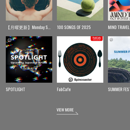
【月曜更新】Monday Spin
100 SONGS OF 2025
MIND TRAVEL
SPOTLIGHT
FabCafe
SUMMER FES
VIEW MORE