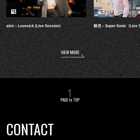
aimi – Lovesick (Live Session）
鋭児 – $uper $onic（Live 
VIEW MORE
PAGE to TOP
CONTACT