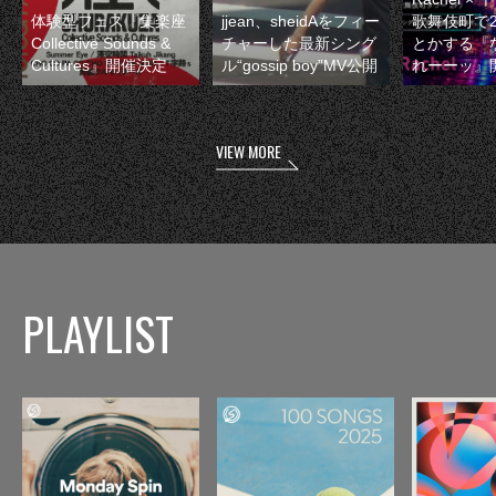
体験型フェス『集楽座
jjean、sheidAをフィー
歌舞伎町で
Collective Sounds &
チャーした最新シング
とかする『
Cultures』開催決定
ル“gossip boy”MV公開
れーーッ』
VIEW MORE
PLAYLIST