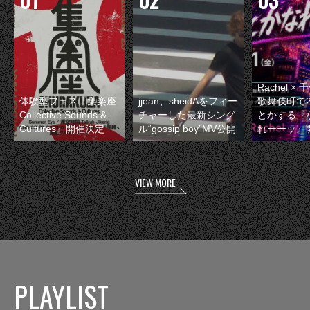
Rachel 
体験型フェス『集楽座
jjean、sheidAをフィー
歌舞伎町で
Collective Sounds &
チャーした最新シング
とかする『
Cultures』開催決定
ル“gossip boy”MV公開
れーーッ』
VIEW MORE
PLAYLIST