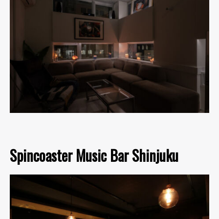
Spincoaster Music Bar Shinjuku