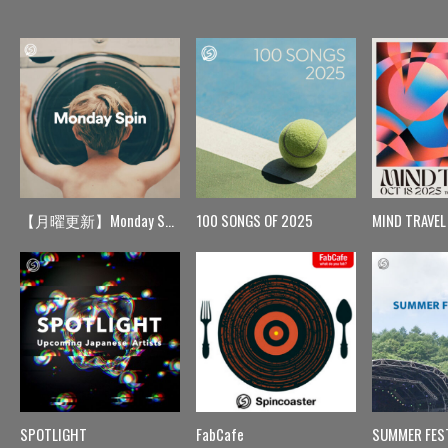
【月曜更新】Monday Spin
100 SONGS OF 2025
MIND TRAVEL
SPOTLIGHT
FabCafe
SUMMER FES