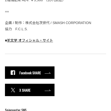
2階指定席 ADV. ￥5,500 （1D代別途）
==
企画 / 制作：株式会社次世代 / SMASH CORPORATION
協力 F.C.L.S.
■
羊文学 オフィシャル・サイト
Facebook SHARE
X SHARE
Spincoaster SNS