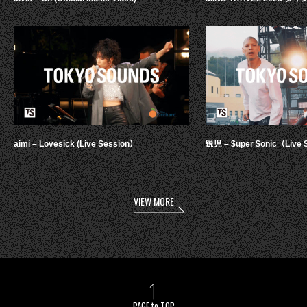
aimi – Lovesick (Live Session）
鋭児 – $uper $onic（Live 
VIEW MORE
PAGE to TOP