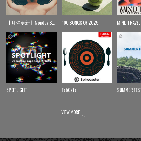
【月曜更新】Monday Spin
100 SONGS OF 2025
MIND TRAVEL
SPOTLIGHT
FabCafe
SUMMER FES
VIEW MORE