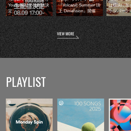
YouTubeにて生配信決
『Volcanic Summer 頂
は横浜に加
定
上 Dimension』開催
ケンパーク
VIEW MORE
PLAYLIST