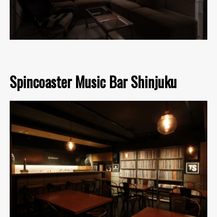
Spincoaster Music Bar Shinjuku