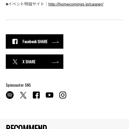
■イベント特設サイト：
http://homecomings.jp/casper/
Facebook SHARE
X SHARE
Spincoaster SNS
RECOMMEND