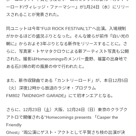
ーロード/ヴィレッジ・ファーマシー』が1月24日（水）にリリー
スされることが発表された。
同ユニットは今年“FUJI ROCK FESTIVAL’17”へ出演。入場規制
がかかるほどの盛況ぶりとなった。そんな彼らが前作『白い光の
朝に』からおよそ3年ぶりとなる新作をリリースすることに。さ
らに、写真家・トヤマタクロウによる新アーティスト写真も公開
された。撮影はHomecomingsのメンバー畳野、福富の出身地で
ある石川県の町の風景の中で行われたと。
また、新作収録曲である「カントリーロード」が、本日12月5日
（火）深夜12時から放送のラジオ・プログラム
FM802『MIDNIGHT GARADE』にて初オンエアとなる。
さらに、12月23日（土）大阪、12月24日（日）東京のクラブク
アトロで開催される“Homecomings presents 「Casper the
Friendly
Ghost」”両公演にゲスト・アクトとして平賀さち枝の出演が決