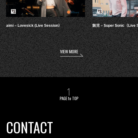
aimi – Lovesick (Live Session）
鋭児 – $uper $onic（Live 
VIEW MORE
PAGE to TOP
CONTACT