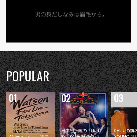
POPULAR
日本初上陸の『Red
KEIJUの
Watson、地元・徳島
Bull Symphonic』に
YOUNG JU