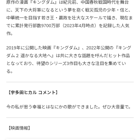
原作の漫画『キングダム』は紀元前、中国春秋戦国時代を舞台
に、天下の大将軍になるという夢を抱く戦災孤児の少年・信と、
中華統一を目指す若き王・嬴政を壮大なスケールで描き、現在ま
でに累計発行部数9700万部（2023年4月時点）を記録した人気
作。
2019年に公開した映画『キングダム』、2022年公開の『キング
ダム２ 遥かなる大地へ』は共に大きな話題を呼んだヒット作品
となっており、待望のシリーズ3作目も大きな注目を集めてい
る。
【宇多田ヒカル コメント】
今の私が思う幸福とはなにかの歌ができました。ぜひ大音量で。
【映画情報】