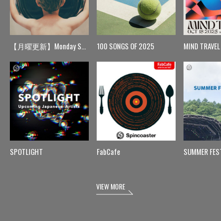
【月曜更新】Monday Spin
100 SONGS OF 2025
MIND TRAVEL
SPOTLIGHT
FabCafe
SUMMER FES
VIEW MORE