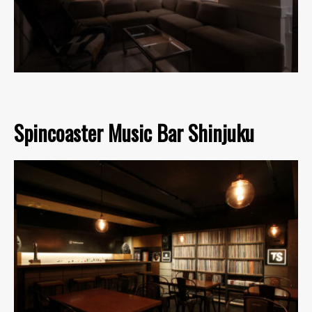
Spincoaster Music Bar Shinjuku