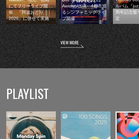
にてフリーライブ開
Awichが出演 4都市巡
ルバム『juzz
催 『阿波おどり
るシンフォニックライ
周年記念盤
2026』に併せて実施
ブ開催
定
VIEW MORE
PLAYLIST