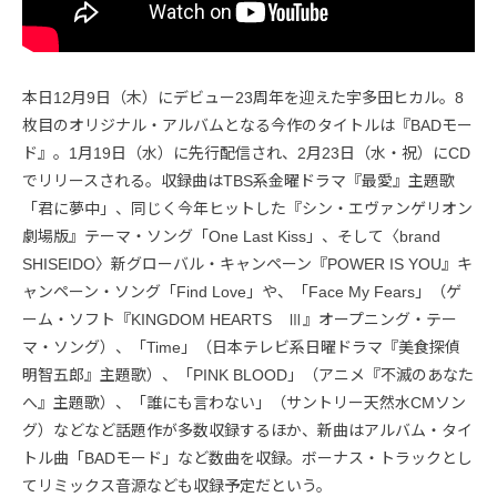
本日12月9日（木）にデビュー23周年を迎えた宇多田ヒカル。8
枚目のオリジナル・アルバムとなる今作のタイトルは『BADモー
ド』。1月19日（水）に先行配信され、2月23日（水・祝）にCD
でリリースされる。収録曲はTBS系金曜ドラマ『最愛』主題歌
「君に夢中」、同じく今年ヒットした『シン・エヴァンゲリオン
劇場版』テーマ・ソング「One Last Kiss」、そして〈brand
SHISEIDO〉新グローバル・キャンペーン『POWER IS YOU』キ
ャンペーン・ソング「Find Love」や、「Face My Fears」（ゲ
ーム・ソフト『KINGDOM HEARTS Ⅲ』オープニング・テー
マ・ソング）、「Time」（日本テレビ系日曜ドラマ『美食探偵
明智五郎』主題歌）、「PINK BLOOD」（アニメ『不滅のあなた
へ』主題歌）、「誰にも言わない」（サントリー天然水CMソン
グ）などなど話題作が多数収録するほか、新曲はアルバム・タイ
トル曲「BADモード」など数曲を収録。ボーナス・トラックとし
てリミックス音源なども収録予定だという。