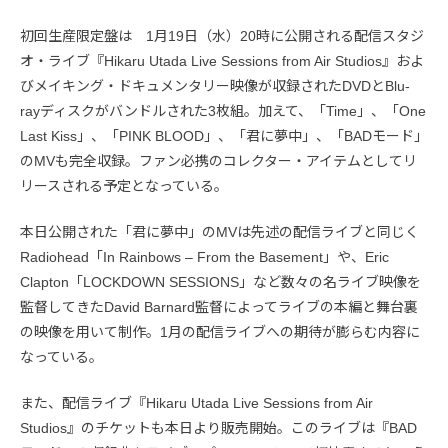
初回生産限定盤は 1月19日（水）20時に公開される配信スタジ
オ・ライブ『Hikaru Utada Live Sessions from Air Studios』およ
びメイキング・ドキュメンタリー映像が収録されたDVDとBlu-
rayディスクがバンドルされた3枚組。加えて、「Time」、「One
Last Kiss」、「PINK BLOOD」、「君に夢中」、「BADモード」
のMVも完全収録。ファン必携のコレクター・アイテムとしてリ
リースされる予定となっている。
本日公開された「君に夢中」のMVは先述の配信ライブと同じく
Radiohead「In Rainbows – From the Basement」や、Eric
Clapton「LOCKDOWN SESSIONS」など数々の名ライブ映像を
監督してきたDavid Barnard監督によってライブの本編と舞台裏
の映像を用いて制作。1月の配信ライブへの期待が膨らむ内容に
なっている。
また、配信ライブ『Hikaru Utada Live Sessions from Air
Studios』のチケットも本日より販売開始。このライブは『BAD