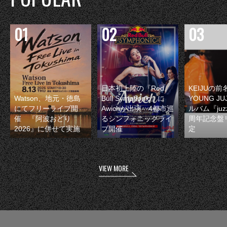
日本初上陸の『Red
KEIJUの
Watson、地元・徳島
Bull Symphonic』に
YOUNG JU
にてフリーライブ開
Awichが出演 4都市巡
ルバム『juzz
催 『阿波おどり
るシンフォニックライ
周年記念盤
2026』に併せて実施
ブ開催
定
VIEW MORE