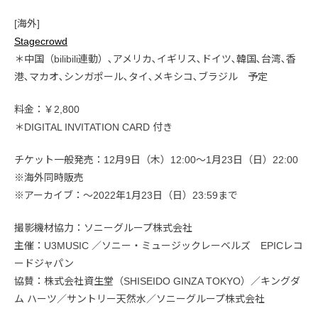
[海外]
Stagecrowd
＊中国（bilibili連動）､アメリカ､イギリス､ドイツ､韓国､台湾､香
港､マカオ､シンガポール､タイ､メキシコ､ブラジル 予定
料金：￥2,800
＊DIGITAL INVITATION CARD 付き
チケット一般発売：12月9日（木）12:00～1月23日（日）22:00
※海外同時販売
※アーカイブ：～2022年1月23日（日）23:59まで
撮影機材協力：ソニーグループ株式会社
主催：U3MUSIC ／ソニー・ミュージックレーベルズ EPICレコ
ードジャパン
協賛：株式会社資生堂（SHISEIDO GINZA TOKYO）／キングダ
ム ハーツ／サントリー天然水／ソニーグループ株式会社