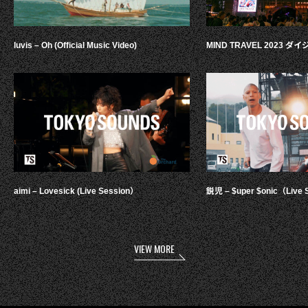
luvis – Oh (Official Music Video)
MIND TRAVEL 2023 
aimi – Lovesick (Live Session）
鋭児 – $uper $onic（Live 
VIEW MORE