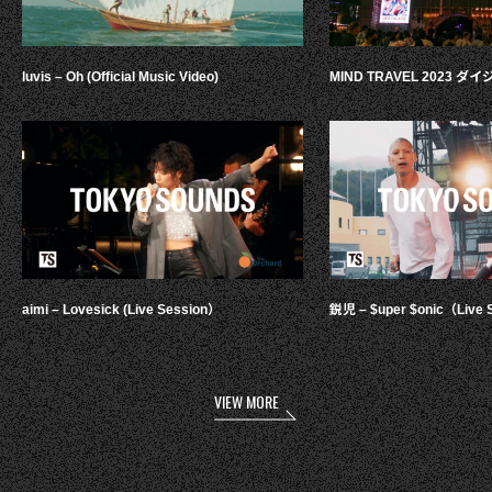
luvis – Oh (Official Music Video)
MIND TRAVEL 2023 
aimi – Lovesick (Live Session）
鋭児 – $uper $onic（Live 
VIEW MORE