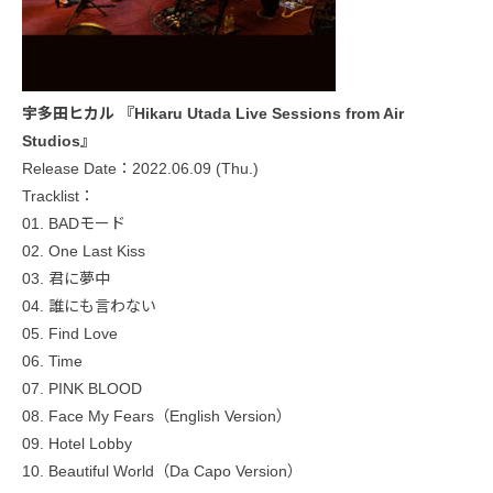
宇多田ヒカル 『Hikaru Utada Live Sessions from Air
Studios』
Release Date：2022.06.09 (Thu.)
Tracklist：
01. BADモード
02. One Last Kiss
03. 君に夢中
04. 誰にも言わない
05. Find Love
06. Time
07. PINK BLOOD
08. Face My Fears（English Version）
09. Hotel Lobby
10. Beautiful World（Da Capo Version）