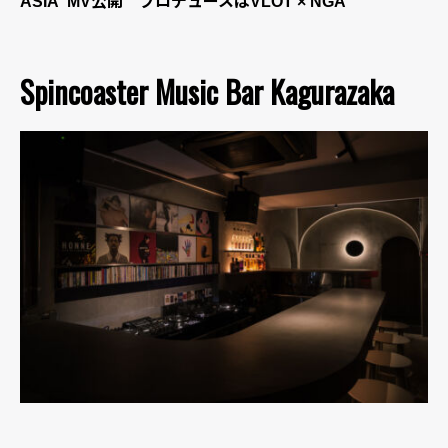
ASIA”MV公開 プロデュースはVLOT × NGA
Spincoaster Music Bar Kagurazaka