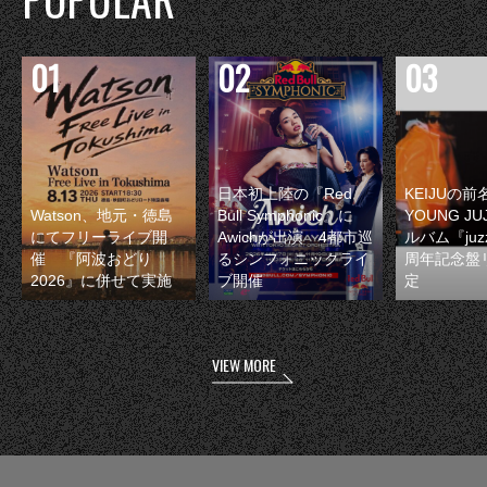
日本初上陸の『Red
KEIJUの
Watson、地元・徳島
Bull Symphonic』に
YOUNG JU
にてフリーライブ開
Awichが出演 4都市巡
ルバム『juzz
催 『阿波おどり
るシンフォニックライ
周年記念盤
2026』に併せて実施
ブ開催
定
VIEW MORE