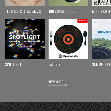
【月曜更新】Monday Spin
100 SONGS OF 2025
MIND TRAVEL
SPOTLIGHT
FabCafe
SUMMER FES
VIEW MORE