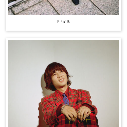
BiBiYUA