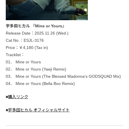
宇多田ヒカル 『Mine or Yours』
Release Date：2025.11.26 (Wed.)
Cat.No.：ESJL-3176
Price：￥4,180 (Tax in)
Tracklist：
01． Mine or Yours
02． Mine or Yours (Yaeji Remix)
03． Mine or Yours (The Blessed Madonna’s GODSQUAD Mix)
04． Mine or Yours (Bella Boo Remix)
■
購入リンク
■
宇多田ヒカル オフィシャルサイト