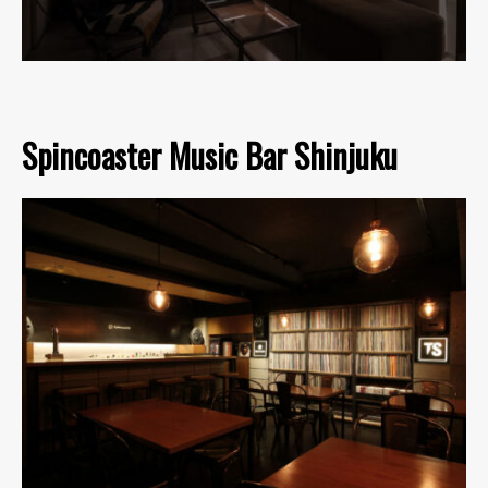
Spincoaster Music Bar Shinjuku