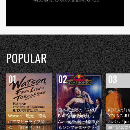
POPULAR
日本初上陸の『Red
KEIJUの
Watson、地元・徳島
Bull Symphonic』に
YOUNG JU
にてフリーライブ開
Awichが出演 4都市巡
ルバム『juzz
催 『阿波おどり
るシンフォニックライ
周年記念盤