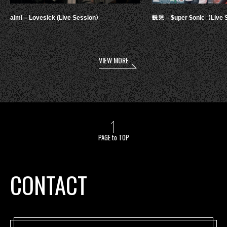
aimi – Lovesick (Live Session）
鋭児 – $uper $onic（Live 
VIEW MORE
PAGE to TOP
CONTACT