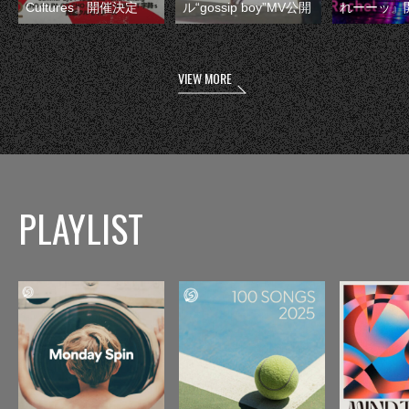
Cultures』開催決定
ル“gossip boy”MV公開
れーーッ』
VIEW MORE
PLAYLIST