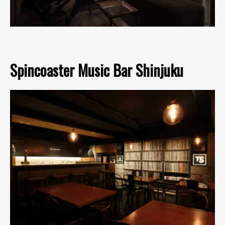
Spincoaster Music Bar Shinjuku