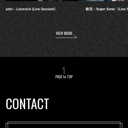
aimi – Lovesick (Live Session）
鋭児 – $uper $onic（Live 
VIEW MORE
PAGE to TOP
CONTACT