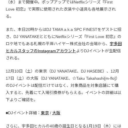
（水）まで開催中。ポップアップではNetflixシリーズ『First
Love 初恋』で実際に使用された衣装や小道具も各地展示され
る。
また、本日20時からはDJ TAMA a.k.a SPC FINESTをゲストに招
き、DJ YANATAKEとともにNetflixシリーズ『First Love 初恋』の
ロケ地でもある札幌の平岸ハイヤー株式会社の会場から、
宇多田
ヒカルスタッフのInstagramアカウント
よりDJイベントが生配信
される。
12月10日（土）の東京（DJ YANATAKE、DJ HASEBE）、12月
17日（土）の大阪（DJ YANATAKE、☆Taku Takahashi[m-flo]）
のDJイベントは配信だけではなく、対象商品を対象店舗にて購
入すると、先着にて入場引換券がもらえる。イベントの詳細は以
下よりご確認を。
■DJイベント詳細：
東京
/
大阪
さらに、宇多田ヒカルの40歳の誕生日となる1月19日（木）には