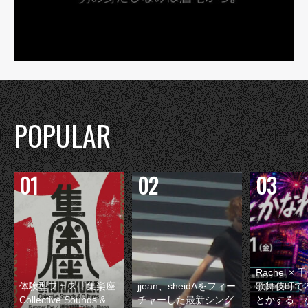
POPULAR
Rachel 
体験型フェス『集楽座
jjean、sheidAをフィー
歌舞伎町で
Collective Sounds &
チャーした最新シング
とかする『