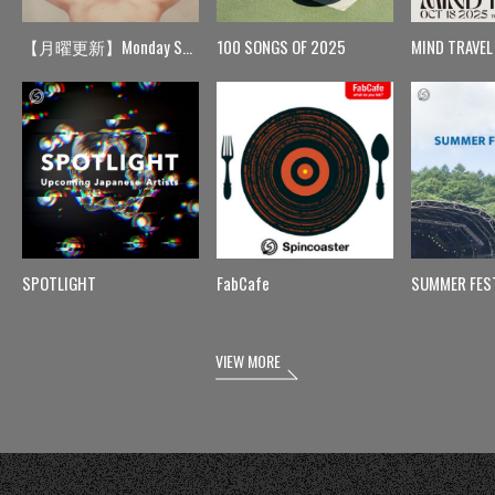
【月曜更新】Monday Spin
100 SONGS OF 2025
MIND TRAVEL
SPOTLIGHT
FabCafe
SUMMER FES
VIEW MORE