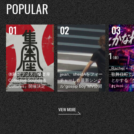
POPULAR
Rachel 
体験型フェス『集楽座
jjean、sheidAをフィー
歌舞伎町で
Collective Sounds &
チャーした最新シング
とかする『
Cultures』開催決定
ル“gossip boy”MV公開
れーーッ』
VIEW MORE