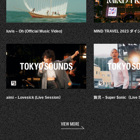
luvis – Oh (Official Music Video)
MIND TRAVEL 2023 
aimi – Lovesick (Live Session）
鋭児 – $uper $onic（Live 
VIEW MORE