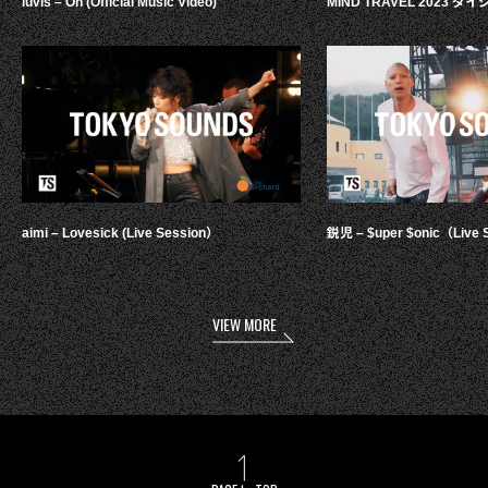
luvis – Oh (Official Music Video)
MIND TRAVEL 2023 
aimi – Lovesick (Live Session）
鋭児 – $uper $onic（Live 
VIEW MORE