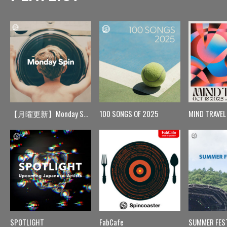
【月曜更新】Monday Spin
100 SONGS OF 2025
MIND TRAVEL
SPOTLIGHT
FabCafe
SUMMER FES