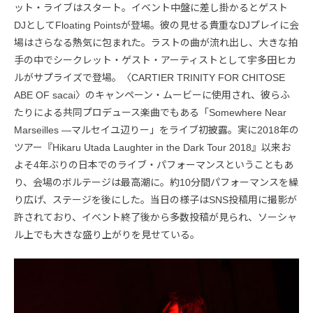
ット・ライブはスタート。イベント中盤に差し掛かるとゲスト
DJとしてFloating Pointsが登場。彼の見せる貴重なDJプレイに会
場はさらなる熱気に包まれた。ラストの曲が流れ出し、大きな拍
手の中でシークレット・ゲスト・アーティストとして宇多田ヒカ
ルがサプライズで登場。〈CARTIER TRINITY FOR CHITOSE
ABE OF sacai〉のキャンペーン・ムービーに使用され、彼らふ
たりによる共同プロデュース楽曲でもある「Somewhere Near
Marseilles ―マルセイユ辺りー」をライブ初披露。実に2018年の
ツアー『Hikaru Utada Laughter in the Dark Tour 2018』以来お
よそ4年ぶりの日本でのライブ・パフォーマンスということもあ
り、会場のボルテージは最高潮に。約10分間パフォーマンスを繰
り広げ、ステージを後にした。当日の様子はSNS投稿用に撮影が
許されており、イベント終了後から多数投稿が見られ、ソーシャ
ル上でも大きな盛り上がりを見せている。