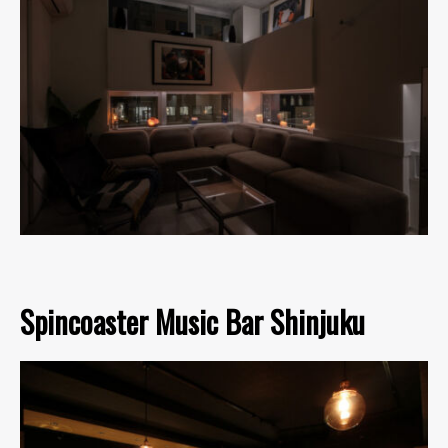
Spincoaster Music Bar Shinjuku