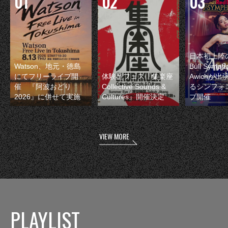
日本初上陸の
Watson、地元・徳島
Bull Symp
にてフリーライブ開
体験型フェス『集楽座
Awichが
催 『阿波おどり
Collective Sounds &
るシンフォ
2026』に併せて実施
Cultures』開催決定
ブ開催
VIEW MORE
PLAYLIST