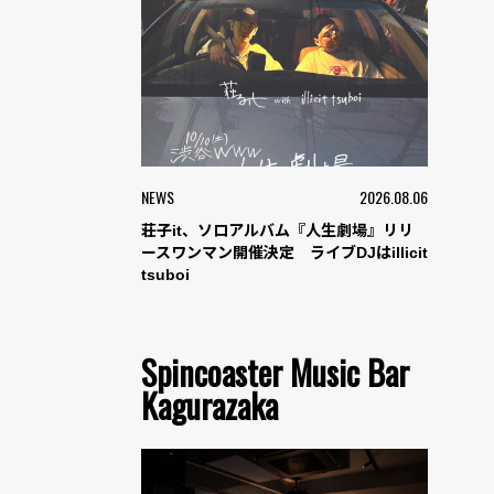
NEWS
2026.08.06
荘子it、ソロアルバム『人生劇場』リリ
ースワンマン開催決定 ライブDJはillicit
tsuboi
Spincoaster Music Bar
Kagurazaka