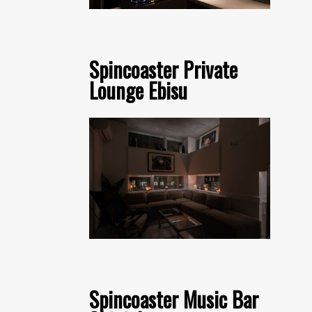
Spincoaster Private
Lounge Ebisu
Spincoaster Music Bar