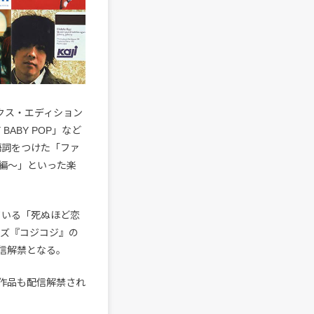
ックス・エディション
ABY POP」など
本語詞をつけた「ファ
編〜」といった楽
録されている「死ぬほど恋
リーズ『コジコジ』の
信解禁となる。
去作品も配信解禁され