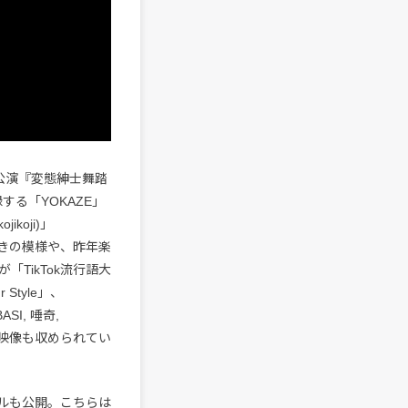
公演『変態紳士舞踏
する「YOKAZE」
ikoji)」
きの模様や、昨年楽
TikTok流行語大
Style」、
ASI, 唾奇,
イブ映像も収められてい
ルも公開。こちらは