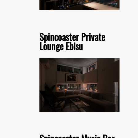
Spincoaster Private
Lounge Ebisu