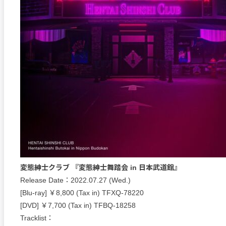
変態紳士クラブ 『変態紳士舞踏会 in 日本武道館』
Release Date：2022.07.27 (Wed.)
[Blu-ray] ￥8,800 (Tax in) TFXQ-78220
[DVD] ￥7,700 (Tax in) TFBQ-18258
Tracklist：