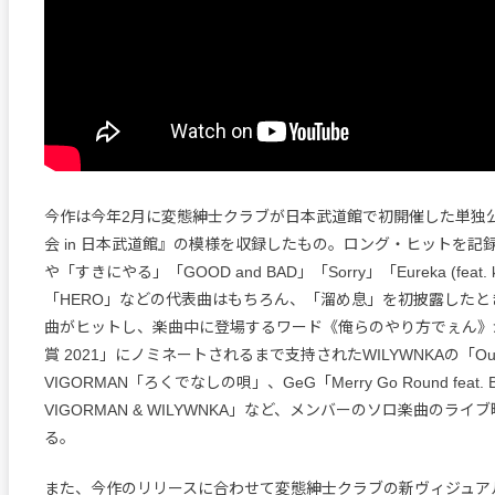
今作は今年2月に変態紳士クラブが日本武道館で初開催した単独
会 in 日本武道館』の模様を収録したもの。ロング・ヒットを記録
や「すきにやる」「GOOD and BAD」「Sorry」「Eureka (feat. koj
「HERO」などの代表曲はもちろん、「溜め息」を初披露したと
曲がヒットし、楽曲中に登場するワード《俺らのやり方でぇん》が「
賞 2021」にノミネートされるまで支持されたWILYWNKAの「Our 
VIGORMAN「ろくでなしの唄」、GeG「Merry Go Round feat. B
VIGORMAN & WILYWNKA」など、メンバーのソロ楽曲のラ
る。
また、今作のリリースに合わせて変態紳士クラブの新ヴィジュア