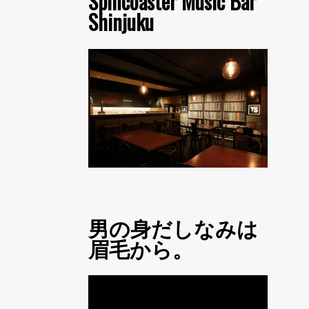
Spincoaster Music Bar
Shinjuku
男の身だしなみは
眉毛から。