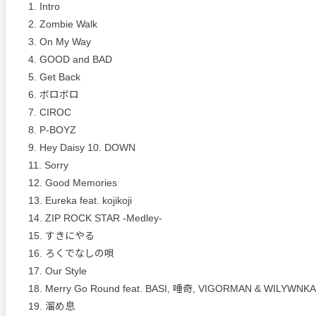
1. Intro
2. Zombie Walk
3. On My Way
4. GOOD and BAD
5. Get Back
6. ボロボロ
7. CIROC
8. P-BOYZ
9. Hey Daisy 10. DOWN
11. Sorry
12. Good Memories
13. Eureka feat. kojikoji
14. ZIP ROCK STAR -Medley-
15. すきにやる
16. ろくでなしの唄
17. Our Style
18. Merry Go Round feat. BASI, 唾奇, VIGORMAN & WILYWNKA
19. 溜め息