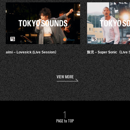
aimi – Lovesick (Live Session）
鋭児 – $uper $onic（Live 
VIEW MORE
PAGE to TOP