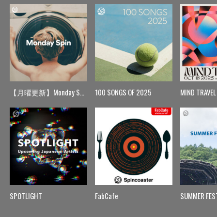
【月曜更新】Monday Spin
100 SONGS OF 2025
MIND TRAVEL
SPOTLIGHT
FabCafe
SUMMER FES