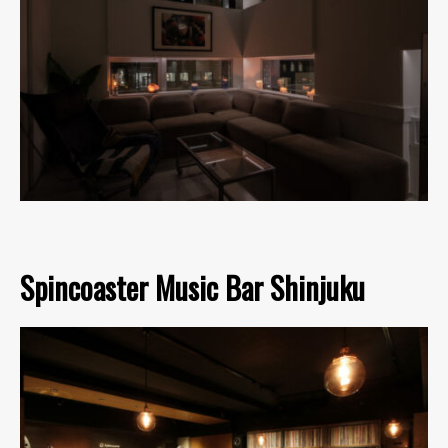
Spincoaster Music Bar Shinjuku