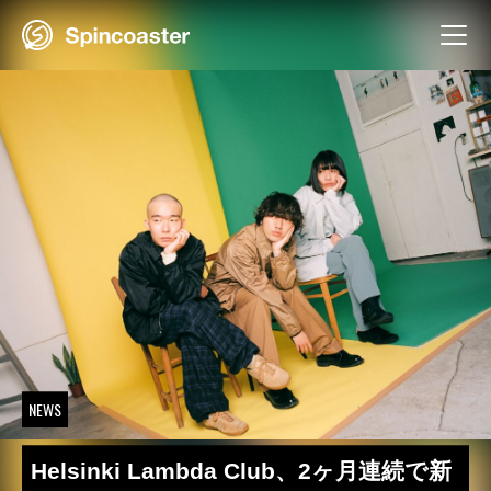
Skip
to
content
NEWS
Helsinki Lambda Club、2ヶ月連続で新