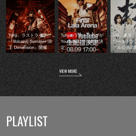
Tohji、ラストライブ
Tohjiのラストライブが
XG、東京
『Volcanic Summer 頂
YouTubeにて生配信決
ワールドツ
上 Dimension』開催
定
ナル公演の
VIEW MORE
PLAYLIST