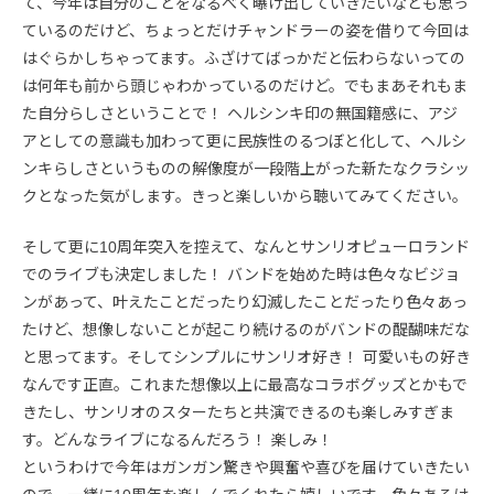
て、今年は自分のことをなるべく曝け出していきたいなとも思っ
ているのだけど、ちょっとだけチャンドラーの姿を借りて今回は
はぐらかしちゃってます。ふざけてばっかだと伝わらないっての
は何年も前から頭じゃわかっているのだけど。でもまあそれもま
た自分らしさということで！ ヘルシンキ印の無国籍感に、アジ
アとしての意識も加わって更に民族性のるつぼと化して、ヘルシ
ンキらしさというものの解像度が一段階上がった新たなクラシッ
クとなった気がします。きっと楽しいから聴いてみてください。
そして更に10周年突入を控えて、なんとサンリオピューロランド
でのライブも決定しました！ バンドを始めた時は色々なビジョ
ンがあって、叶えたことだったり幻滅したことだったり色々あっ
たけど、想像しないことが起こり続けるのがバンドの醍醐味だな
と思ってます。そしてシンプルにサンリオ好き！ 可愛いもの好き
なんです正直。これまた想像以上に最高なコラボグッズとかもで
きたし、サンリオのスターたちと共演できるのも楽しみすぎま
す。どんなライブになるんだろう！ 楽しみ！
というわけで今年はガンガン驚きや興奮や喜びを届けていきたい