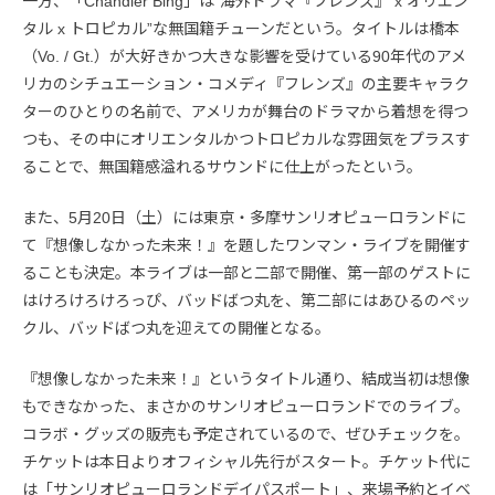
一方、「Chandler Bing」は“海外ドラマ『フレンズ』 x オリエン
タル x トロピカル”な無国籍チューンだという。タイトルは橋本
（Vo. / Gt.）が大好きかつ大きな影響を受けている90年代のアメ
リカのシチュエーション・コメディ『フレンズ』の主要キャラク
ターのひとりの名前で、アメリカが舞台のドラマから着想を得つ
つも、その中にオリエンタルかつトロピカルな雰囲気をプラスす
ることで、無国籍感溢れるサウンドに仕上がったという。
また、5月20日（土）には東京・多摩サンリオピューロランドに
て『想像しなかった未来！』を題したワンマン・ライブを開催す
ることも決定。本ライブは一部と二部で開催、第一部のゲストに
はけろけろけろっぴ、バッドばつ丸を、第二部にはあひるのペッ
クル、バッドばつ丸を迎えての開催となる。
『想像しなかった未来！』というタイトル通り、結成当初は想像
もできなかった、まさかのサンリオピューロランドでのライブ。
コラボ・グッズの販売も予定されているので、ぜひチェックを。
チケットは本日よりオフィシャル先行がスタート。チケット代に
は「サンリオピューロランドデイパスポート」、来場予約とイベ