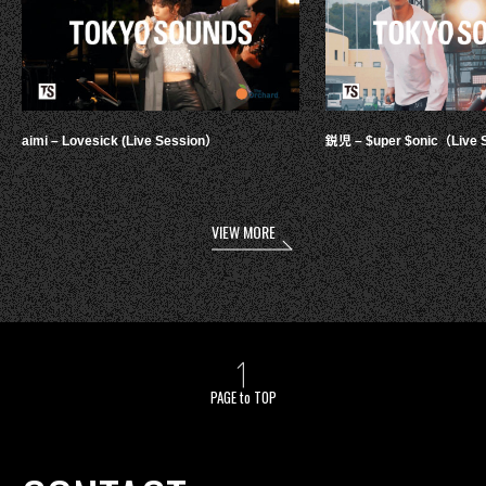
aimi – Lovesick (Live Session）
鋭児 – $uper $onic（Live 
VIEW MORE
PAGE to TOP