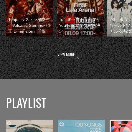
Tohji、ラストライブ
Tohjiのラストライブが
XG、東京
『Volcanic Summer 頂
YouTubeにて生配信決
ワールドツ
上 Dimension』開催
定
ナル公演の
VIEW MORE
PLAYLIST