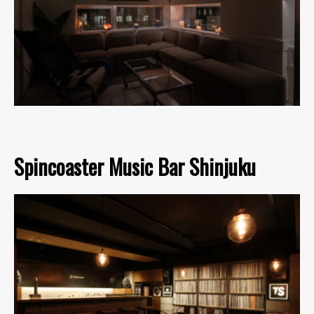
Spincoaster Music Bar Shinjuku