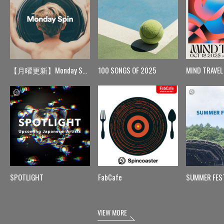
【月曜更新】Monday Spin
100 SONGS OF 2025
MIND TRAVEL
SPOTLIGHT
FabCafe
SUMMER FES
VIEW MORE