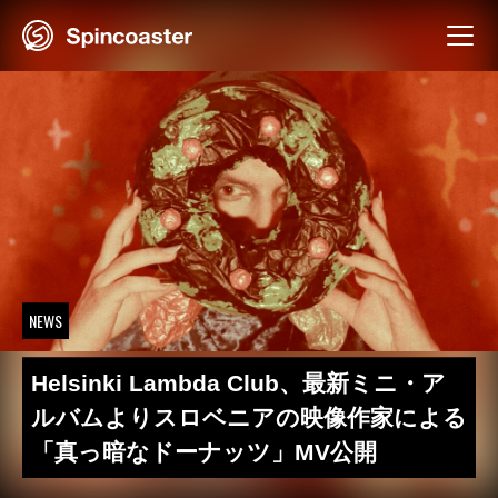
Skip
to
content
NEWS
Helsinki Lambda Club、最新ミニ・ア
ルバムよりスロベニアの映像作家による
「真っ暗なドーナッツ」MV公開