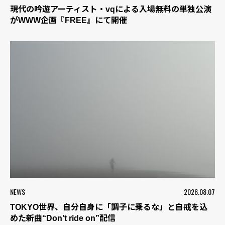
現代の吟遊アーティスト・vqによる入場無料の単独公演
がWWW企画『FREE』にて開催
NEWS
2026.08.07
TOKYO世界、自分自身に「調子に乗るな」と自戒を込
めた新曲“Don’t ride on”配信