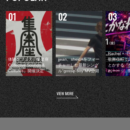
Rachel 
体験型フェス『集楽座
jjean、sheidAをフィー
歌舞伎町で
Collective Sounds &
チャーした最新シング
とかする『
Cultures』開催決定
ル“gossip boy”MV公開
れーーッ』
VIEW MORE