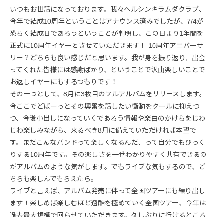
いつもお世話になっております。我々ヘルシンキラムダクラブ、
今年で結成10周年ということはアナウンス済みでしたが、7/4が
恐らく結成日であろうということが判明し、この日より1年間を
正式に10周年イヤーとさせていただきます！ 10周年アニバーサ
リー？どちらも良い感じだと思います。我が身を振り返り、出会
ってくれた皆様には感謝ばかり、ということで沢山楽しいことで
お返しイヤーにもするつもりです！
その一つとして、8月に3枚目のフルアルバムをリリースします。
今ここでどばーっとその興奮を話したい衝動をクールに抑えつ
つ、今後小出しになっていくであろう情報や楽曲のかけらをじわ
じわ楽しみながら、来るべき8月に備えていただければ本望で
す。まだこんなバンドって楽しくなるんだ、って自分でもびっく
りする10周年です。その楽しさを一番わかりやすく共有できるの
がアルバムのような気がします。でもライブな気もするので、ど
ちらも楽しんでもらえたら。
ライブと言えば、アルバム発売に伴って全国ツアーにも繰り出し
ます！楽しめば楽しむほど過酷を極めていく全国ツアー、今年は
過去最大規模で回らせていただきます。久しぶりに行けるところ