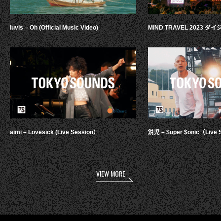
luvis – Oh (Official Music Video)
MIND TRAVEL 2023 
aimi – Lovesick (Live Session）
鋭児 – $uper $onic（Live 
VIEW MORE