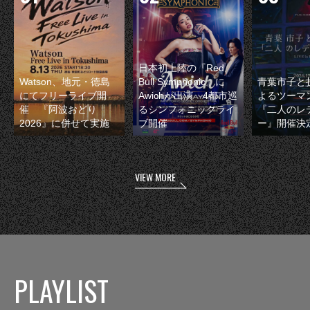
日本初上陸の『Red
Watson、地元・徳島
Bull Symphonic』に
青葉市子と
にてフリーライブ開
Awichが出演 4都市巡
よるツーマ
催 『阿波おどり
るシンフォニックライ
『二人のレ
2026』に併せて実施
ブ開催
ー』開催決
VIEW MORE
PLAYLIST