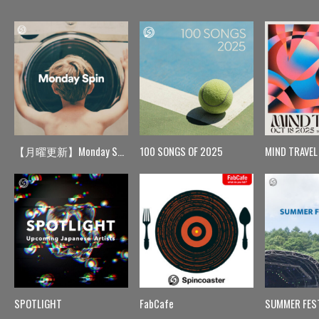
【月曜更新】Monday Spin
100 SONGS OF 2025
MIND TRAVEL
SPOTLIGHT
FabCafe
SUMMER FES