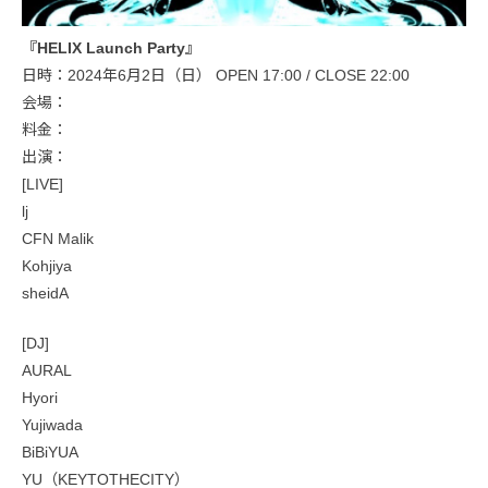
『HELIX Launch Party』
日時：2024年6月2日（日） OPEN 17:00 / CLOSE 22:00
会場：
料金：
出演：
[LIVE]
lj
CFN Malik
Kohjiya
sheidA
[DJ]
AURAL
Hyori
Yujiwada
BiBiYUA
YU（KEYTOTHECITY）