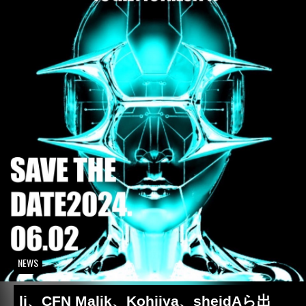
NEWS
lj、CFN Malik、Kohjiya、sheidAら出