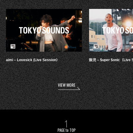
aimi – Lovesick (Live Session）
鋭児 – $uper $onic（Live 
VIEW MORE
PAGE to TOP