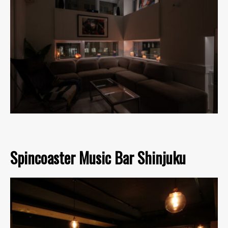
Spincoaster Music Bar Shinjuku