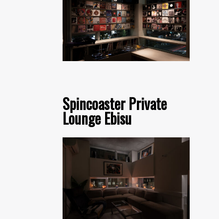
Spincoaster Private
Lounge Ebisu