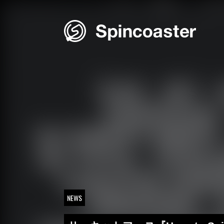
Skip
to
content
NEWS