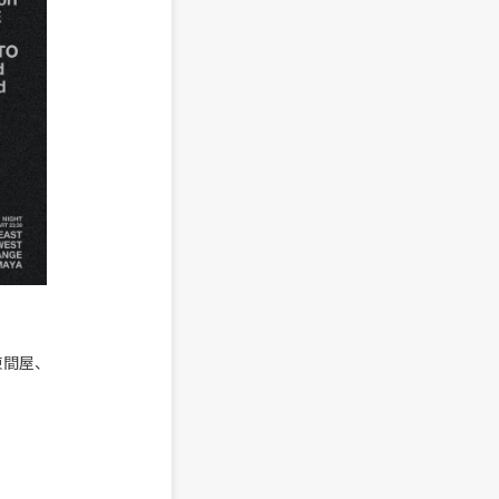
、東間屋、