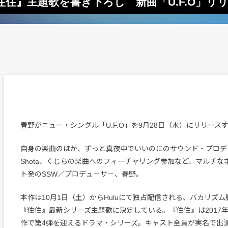
住』主題歌を書き下ろし 新曲「U.F.O」リ
春野がニュー・シングル「U.F.O」を9月28日（水）にリリース
自身の楽曲のほか、ずっと真夜中でいいのにのサウンド・プロデュース
Shota、くじらの楽曲へのフィーチャリング参加など、マルチな
ト発のSSW／プロデューサー、春野。
本作は10月1日（土）からHuluにて独占配信される、バカリズ
『住住』最新シリーズ主題歌に決定している。『住住』は2017
作で第4弾を迎えるドラマ・シリーズ。キャスト全員が実名で出