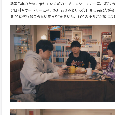
執筆作業のために借りている都内・某マンションの一室、通称“作
ン日村やオードリー若林、水川あさみといった仲良し芸能人が夜
る“特に何も起こらない集まり”を描いた、独特のゆるさが癖にな