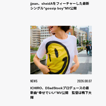
jjean、sheidAをフィーチャーした最新
シングル“gossip boy”MV公開
NEWS
2026.08.07
ICHIRO、D3adStockプロデュースの最
新曲“幸せでいい”MV公開 監督は鴨下大
輝