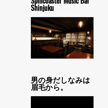
Spincoaster Music Bar
Shinjuku
男の身だしなみは
眉毛から。