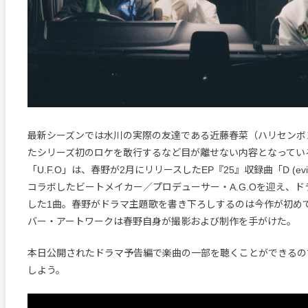
最新シーズンでは水川の実際の友達である近藤春菜（ハリセンボ
たシリーズ初のロケを敢行するなど目が離せない内容となってい
「U.F.O」は、春野が2月にリリースしたEP『25』収録曲「D (evil) 
コラボしたビートメイカー／プロデューサー・A.G.Oを迎え、
した1曲。春野がドラマ主題歌を書き下ろしするのは今作が初め
バー・アートワークは春野自身が撮影および制作を手がけた。
本日公開されたドラマ予告編で楽曲の一部を聴くことができるの
しよう。