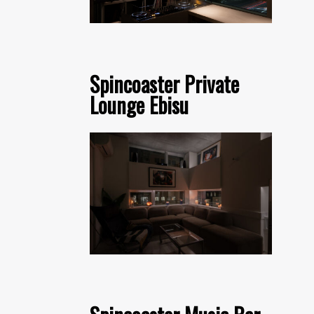
Spincoaster Private
Lounge Ebisu