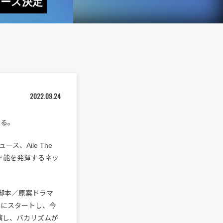
リース決定
2022.09.24
する。
、Aile The
才能を発揮するネッ
ム脚本／原案ドラマ
年にスタートし、今
演し、バカリズムが