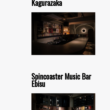
Kagurazaka
Spincoaster Music Bar
Ebisu