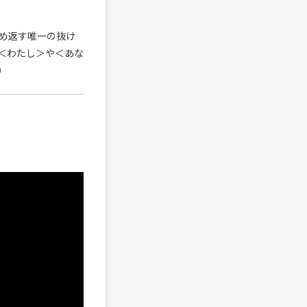
め返す唯一の抜け
＜わたし＞や＜あな
）