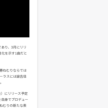
であり、3月にリリ
る進化を示す1曲だと
春ねむりならでは
ーラスには諭吉佳
る。
（金）にリリース予定
全てを自身でプロデュー
ねむりの新たな表