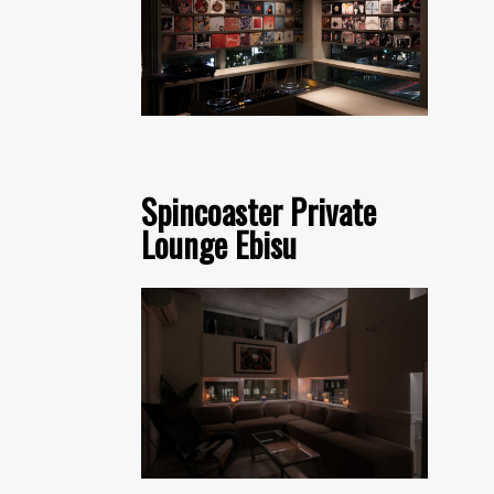
Spincoaster Private
Lounge Ebisu