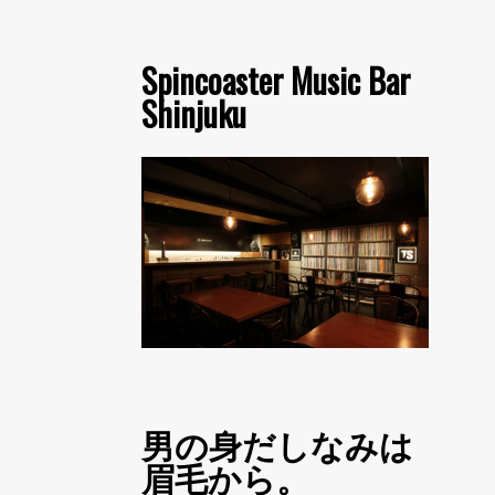
Spincoaster Music Bar
Shinjuku
男の身だしなみは
眉毛から。