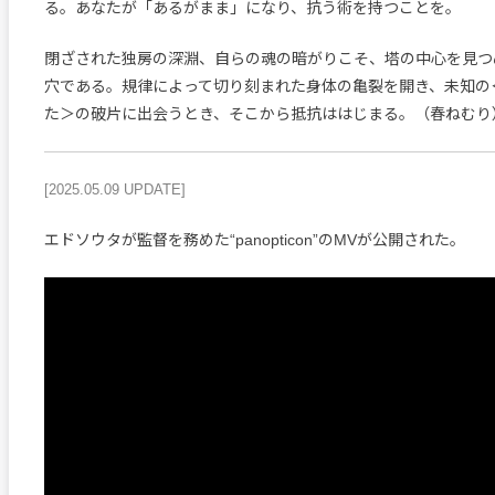
る。あなたが「あるがまま」になり、抗う術を持つことを。
閉ざされた独房の深淵、自らの魂の暗がりこそ、塔の中心を見つ
穴である。規律によって切り刻まれた身体の亀裂を開き、未知の
た＞の破片に出会うとき、そこから抵抗ははじまる。（春ねむり
[2025.05.09 UPDATE]
エドソウタが監督を務めた“panopticon”のMVが公開された。