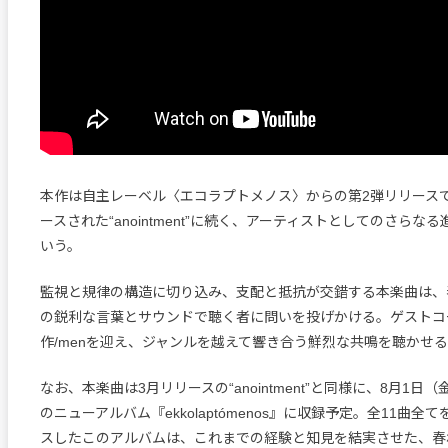
本作は自主レーベル〈エコラプトメノス〉からの第2弾リリース
ースされた“anointment”に続く、アーティストとしてのさらな
いう。
監視と規律の構造に切り込み、支配と抵抗が交錯する本楽曲は、
の鋭利な言葉とサウンドで聴く者に問いを投げかける。ゲストコ
作/menを迎え、ジャンルを越えて響き合う鮮烈な共鳴を聴かせ
なお、本楽曲は3月リリースの“anointment”と同様に、8月1日
のニューアルバム『ekkolaptómenos』に収録予定。全11曲
スしたこのアルバムは、これまでの経験と知見を結実させた、春