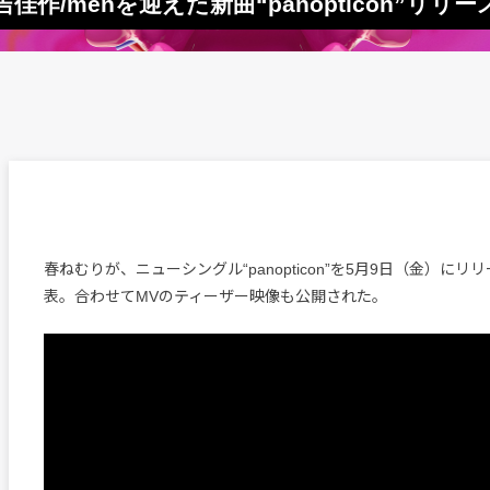
/menを迎えた新曲“panopticon”リリー
春ねむりが、ニューシングル“panopticon”を5月9日（金）に
表。合わせてMVのティーザー映像も公開された。