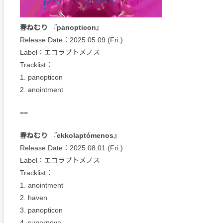
春ねむり 『panopticon』
Release Date：2025.05.09 (Fri.)
Label：エコラプトメノス
Tracklist：
1. panopticon
2. anointment
==
春ねむり 『ekkolaptómenos』
Release Date：2025.08.01 (Fri.)
Label：エコラプトメノス
Tracklist：
1. anointment
2. haven
3. panopticon
4. supernova