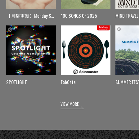
【月曜更新】Monday Spin
100 SONGS OF 2025
MIND TRAVEL
SPOTLIGHT
FabCafe
SUMMER FES
VIEW MORE