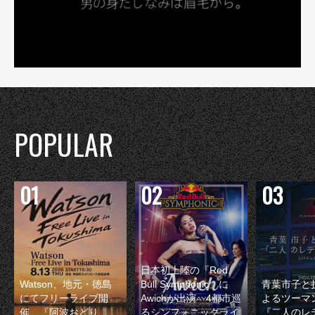
POPULAR
日本初上陸の『Red
Watson、地元・徳島
Bull Symphonic』に
青葉市子と
にてフリーライブ開
Awichが出演 4都市巡
よるツーマ
催 『阿波おどり
るシンフォニックライ
『二人のレ