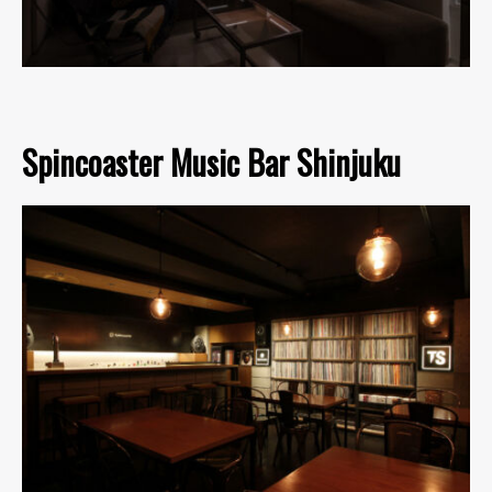
Spincoaster Music Bar Shinjuku