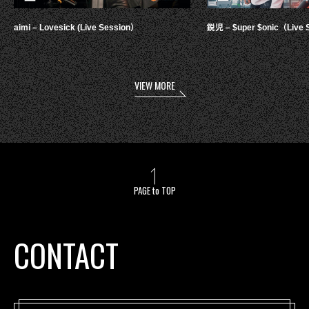
aimi – Lovesick (Live Session）
鋭児 – $uper $onic（Live 
VIEW MORE
PAGE to TOP
CONTACT