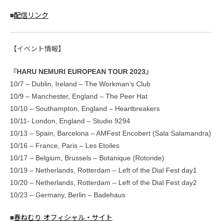
■
配信リンク
【イベント情報】
『HARU NEMURI EUROPEAN TOUR 2023』
10/7 – Dublin, Ireland – The Workman’s Club
10/9 – Manchester, England – The Peer Hat
10/10 – Southampton, England – Heartbreakers
10/11- London, England – Studio 9294
10/13 – Spain, Barcelona – AMFest Encobert (Sala Salamandra)
10/16 – France, Paris – Les Etoiles
10/17 – Belgium, Brussels – Botanique (Rotonde)
10/19 – Netherlands, Rotterdam – Left of the Dial Fest day1
10/20 – Netherlands, Rotterdam – Left of the Dial Fest day2
10/23 – Germany, Berlin – Badehaus
■
春ねむり オフィシャル・サイト