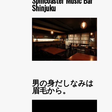
Spincoaster Music Bar
Shinjuku
男の身だしなみは
眉毛から。