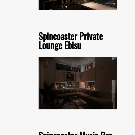
Spincoaster Private
Lounge Ebisu