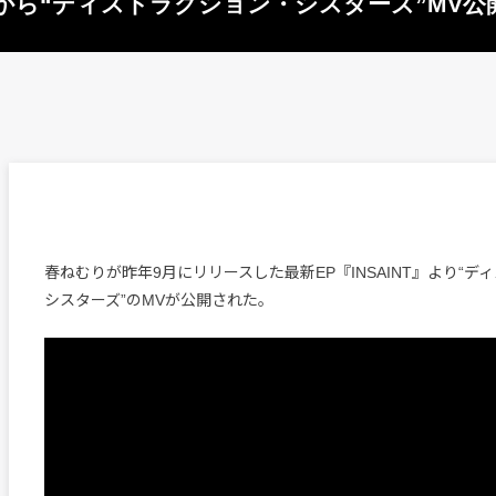
T』から“ディストラクション・シスターズ”MV公
春ねむりが昨年9月にリリースした最新EP『INSAINT』より“デ
シスターズ”のMVが公開された。