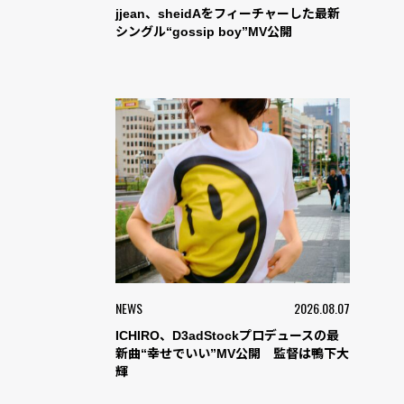
jjean、sheidAをフィーチャーした最新
シングル“gossip boy”MV公開
NEWS
2026.08.07
ICHIRO、D3adStockプロデュースの最
新曲“幸せでいい”MV公開 監督は鴨下大
輝