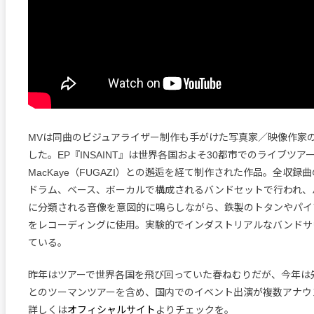
MVは同曲のビジュアライザー制作も手がけた写真家／映像作家
した。EP『INSAINT』は世界各国およそ30都市でのライブツアー
MacKaye（FUGAZI）との邂逅を経て制作された作品。全収録
ドラム、ベース、ボーカルで構成されるバンドセットで行われ、
に分類される音像を意図的に鳴らしながら、鉄製のトタンやパイ
をレコーディングに使用。実験的でインダストリアルなバンドサ
ている。
昨年はツアーで世界各国を飛び回っていた春ねむりだが、今年は先
とのツーマンツアーを含め、国内でのイベント出演が複数アナウ
詳しくは
オフィシャルサイト
よりチェックを。