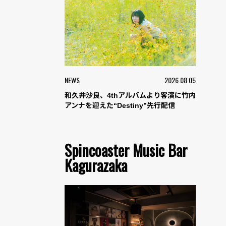
NEWS
2026.08.05
和久井沙良、4thアルバムより客演に竹内
アンナを迎えた“Destiny”先行配信
Spincoaster Music Bar
Kagurazaka