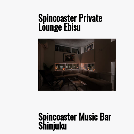
Spincoaster Private
Lounge Ebisu
Spincoaster Music Bar
Shinjuku