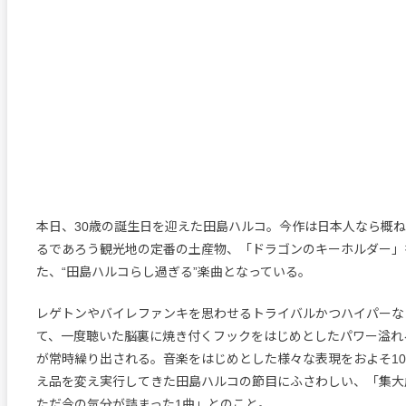
本日、30歳の誕生日を迎えた田島ハルコ。今作は日本人なら概
るであろう観光地の定番の土産物、「ドラゴンのキーホルダー」
た、“田島ハルコらし過ぎる”楽曲となっている。
レゲトンやバイレファンキを思わせるトライバルかつハイパーな
て、一度聴いた脳裏に焼き付くフックをはじめとしたパワー溢れ
が常時繰り出される。音楽をはじめとした様々な表現をおよそ1
え品を変え実行してきた田島ハルコの節目にふさわしい、「集大
ただ今の気分が詰まった1曲」とのこと。