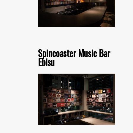
Spincoaster Music Bar
Ebisu