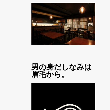
男の身だしなみは
眉毛から。