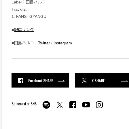
Label：田島ハルコ
Tracklist：
1. FANSii GYANGU
■
配信リンク
■田島ハルコ：
Twitter
/
Instagram
Facebook SHARE
X SHARE
Spincoaster SNS