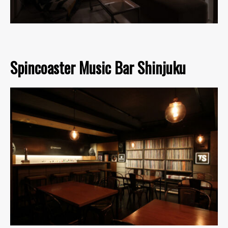
Spincoaster Music Bar Shinjuku