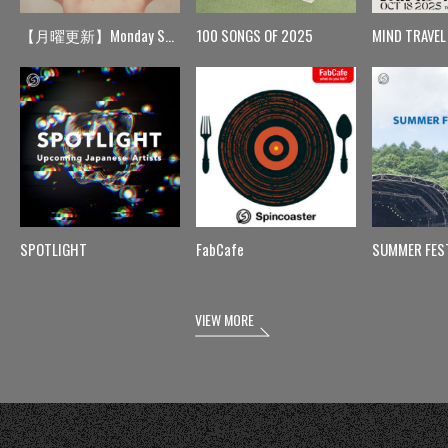
【月曜更新】Monday Spin
100 SONGS OF 2025
MIND TRAVEL
SPOTLIGHT
FabCafe
SUMMER FES
VIEW MORE