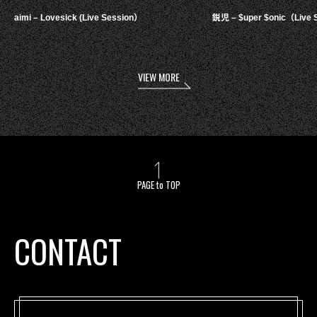
aimi – Lovesick (Live Session）
鋭児 – $uper $onic（Live 
VIEW MORE
PAGE to TOP
CONTACT