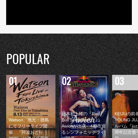
POPULAR
日本初上陸の『Red
KEIJUの
Watson、地元・徳島
Bull Symphonic』に
YOUNG JU
にてフリーライブ開
Awichが出演 4都市巡
ルバム『juzz
催 『阿波おどり
るシンフォニックライ
周年記念盤