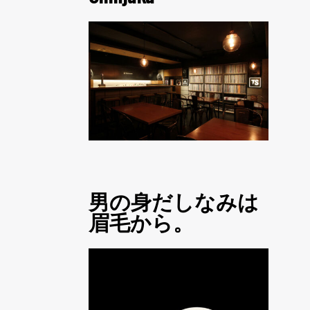
男の身だしなみは
眉毛から。