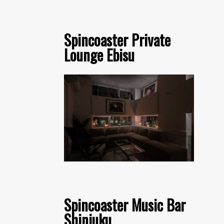
Spincoaster Private
Lounge Ebisu
Spincoaster Music Bar
Shinjuku