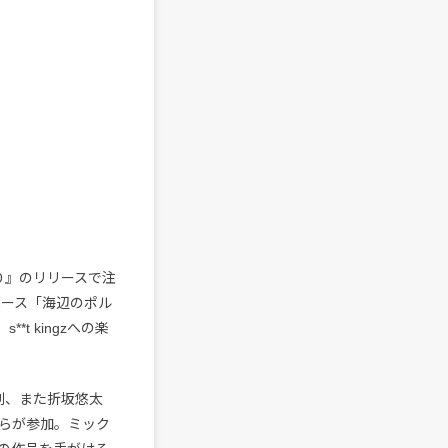
巡り』のリリースで注
ペース「海辺のポル
t kingzへの楽
菊池剛、また折坂悠太
らが参加。ミック