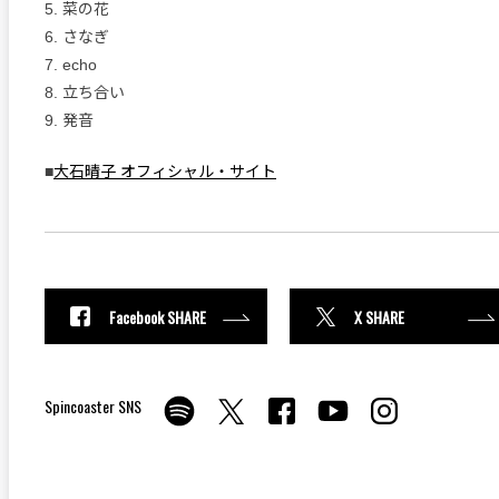
5. 菜の花
6. さなぎ
7. echo
8. 立ち合い
9. 発音
■
大石晴子 オフィシャル・サイト
Facebook SHARE
X SHARE
Spincoaster SNS