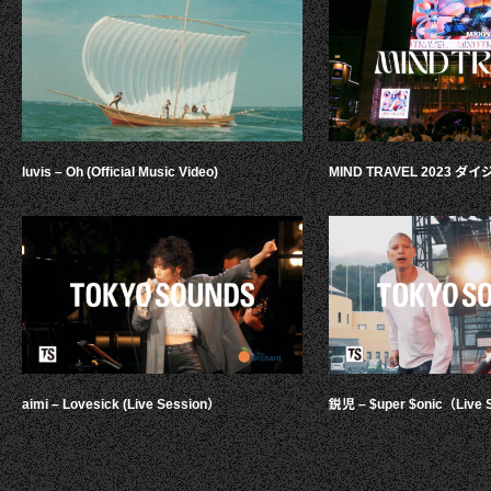
luvis – Oh (Official Music Video)
MIND TRAVEL 2023 
aimi – Lovesick (Live Session）
鋭児 – $uper $onic（Live 