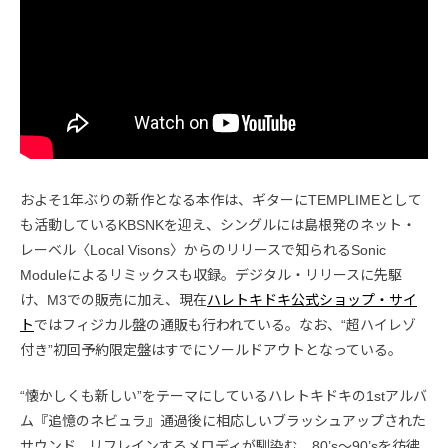
およそ1年ぶりの新作となる本作は、ギターにTEMPLIMEとして
も活動しているKBSNKを迎え、シングルには島根発のネット・
レーベル〈Local Visons〉からのリリースで知られるSonic
Moduleによるリミックスも収録。デジタル・リリースに先駆
け、M3での販売に加え、現在
ハレトキドキ公式ショップ・サイ
ト
ではフィジカル盤の通販も行われている。なお、“超ハイレゾ
付き”初回予約限定盤はすでにソールドアウトとなっている。
“懐かしくも新しい”をテーマにしているハレトキドキの1stアルバ
ム『追憶のネビュラ』通過後に相応しいブラッシュアップされた
サウンド、リフレインするメロディが馴染む、80’s〜90’sを彷彿