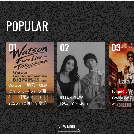
POPULAR
Watson、地元・徳島
にてフリーライブ開
Tohjiのラ
催 『阿波おどり
INTERVIEW ｜
YouTube
2026』に併せて実施
RACH? × idom
定
VIEW MORE