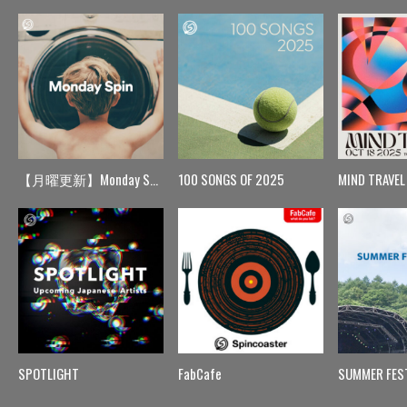
【月曜更新】Monday Spin
100 SONGS OF 2025
MIND TRAVEL
SPOTLIGHT
FabCafe
SUMMER FES