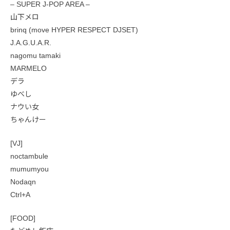
– SUPER J-POP AREA –
山下メロ
brinq (move HYPER RESPECT DJSET)
J.A.G.U.A.R.
nagomu tamaki
MARMELO
デラ
ゆべし
ナウい女
ちゃんけー
[VJ]
noctambule
mumumyou
Nodaqn
Ctrl+A
[FOOD]