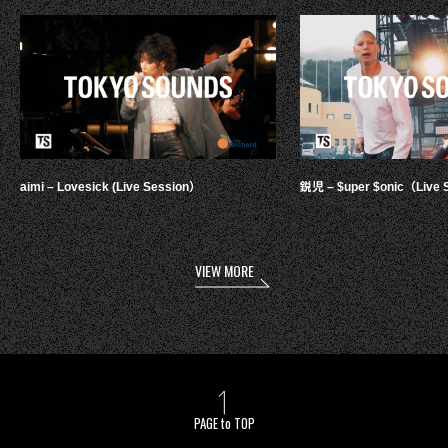
aimi – Lovesick (Live Session）
鋭児 – $uper $onic（Live 
VIEW MORE
PAGE to TOP