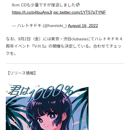
8cm CDも少量ですが復活しました
https://t.co/p4lsuAnsJt
pic.twitter.com/1YT57pTYNF
— ハレトキドキ (@haretoki_)
August 16, 2022
なお、9月2日（金）には東京・渋谷clubasiaにてハレトキドキ４
周年イベント『V.H.S』の開催も決定している。合わせてチェッ
クを。
【リリース情報】