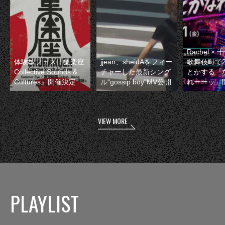
Rachel 
体験型フェス『集楽座
jjean、sheidAをフィー
歌舞伎町で
Collective Sounds &
チャーした最新シング
とかする『
Cultures』開催決定
ル“gossip boy”MV公開
れーーッ』
VIEW MORE
PLAYLIST