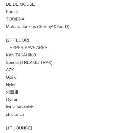
DÉ DÉ MOUSE
Kors k
TORIENA
Mahara Junkies (Stormy⁵&You-D)
[2F FLOOR]
– HYPER RAVE AREA –
KAN TAKAHIKO
Seimei (TREKKIE TRAX)
AZK
Ujörk
Hylen
栄面組
Oyubi
itsuki nakanishi
shio anco
[1F LOUNGE]