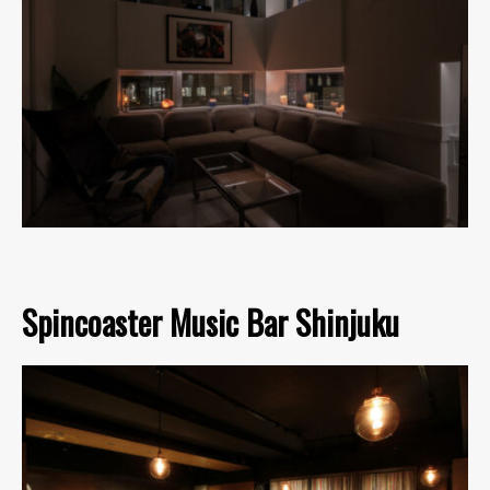
Spincoaster Music Bar Shinjuku