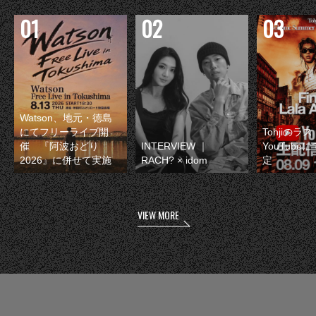
Watson、地元・徳島
にてフリーライブ開
Tohjiのラ
催 『阿波おどり
INTERVIEW ｜
YouTube
2026』に併せて実施
RACH? × idom
定
VIEW MORE