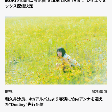
IBUKI × idomコラボ曲“SLIDE LIKE THIS”、レゲエリミ
ックス配信決定
NEWS
2026.08.05
和久井沙良、4thアルバムより客演に竹内アンナを迎え
た“Destiny”先行配信