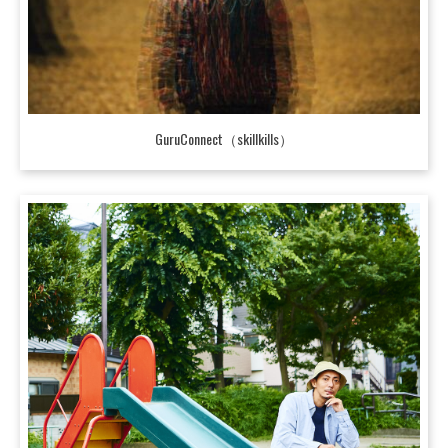
GuruConnect（skillkills）