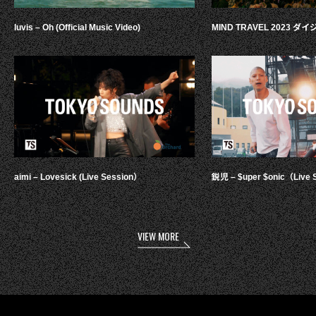
luvis – Oh (Official Music Video)
MIND TRAVEL 2023 
aimi – Lovesick (Live Session）
鋭児 – $uper $onic（Live 
VIEW MORE