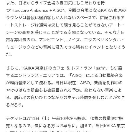
また、日頃からライブ会場の雰囲気にもこだわりを持
つ“Hardcore Ambience + AISO”。今回の会場となるKAIKA 東京の
ラウンジは普段は宿泊客しか入れないスペースで、併設されるア
ートストレージは通常は決して覗き見ることができないアート・
シーンの裏側を感じることがでる空間となっている。そんな非日
常な雰囲気の中、アンビエント、ノイズ、エクスペリメンタル・
ミュージックなどの音楽に没入できる稀有なイベントとなりそう
だ。
さらに、KAIKA 東京1Fのカフェ ＆ レストラン「safn°」も併設
するエントランス・エリアでは、「AISO」による自動構築音楽
が館内音楽として流れる。当日は現在「AISO」楽曲を制作中の
やけのはらの新曲もお披露目される予定。終わらない音楽によ
る、居心地の良いひとつながりのホテル時間を楽しむことができ
るだろう。
チケットは7月1日（土）午前10時から販売。40枚の数量限定販
売となるので、気になる方はお早めに。加えて、当日KAIKA 東京