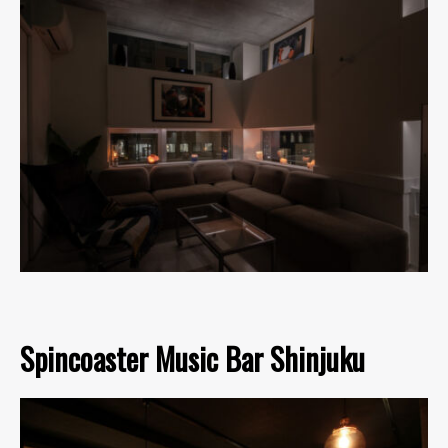
Spincoaster Music Bar Shinjuku