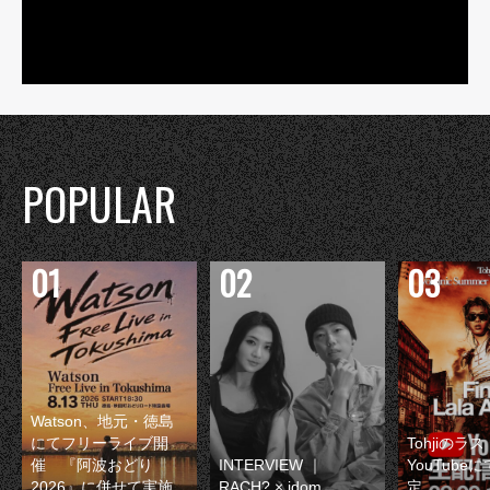
POPULAR
Watson、地元・徳島
にてフリーライブ開
Tohjiのラ
催 『阿波おどり
INTERVIEW ｜
YouTube
2026』に併せて実施
RACH? × idom
定