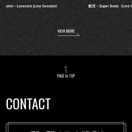
aimi – Lovesick (Live Session）
鋭児 – $uper $onic（Live 
VIEW MORE
PAGE to TOP
CONTACT