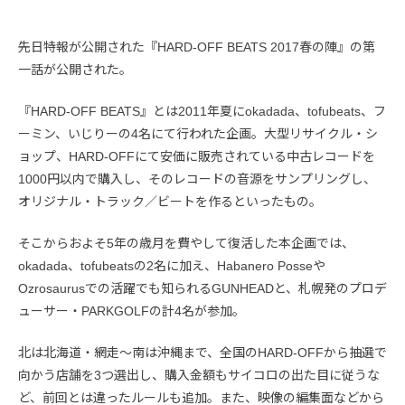
先日特報が公開された『HARD-OFF BEATS 2017春の陣』の第
一話が公開された。
『HARD-OFF BEATS』とは2011年夏にokadada、tofubeats、フ
ーミン、いじりーの4名にて行われた企画。大型リサイクル・シ
ョップ、HARD-OFFにて安価に販売されている中古レコードを
1000円以内で購入し、そのレコードの音源をサンプリングし、
オリジナル・トラック／ビートを作るといったもの。
そこからおよそ5年の歳月を費やして復活した本企画では、
okadada、tofubeatsの2名に加え、Habanero Posseや
Ozrosaurusでの活躍でも知られるGUNHEADと、札幌発のプロデ
ューサー・PARKGOLFの計4名が参加。
北は北海道・網走〜南は沖縄まで、全国のHARD-OFFから抽選で
向かう店舗を3つ選出し、購入金額もサイコロの出た目に従うな
ど、前回とは違ったルールも追加。また、映像の編集面などから