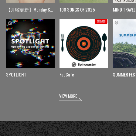
【月曜更新】Monday Spin
100 SONGS OF 2025
MIND TRAVEL
SPOTLIGHT
FabCafe
SUMMER FES
VIEW MORE