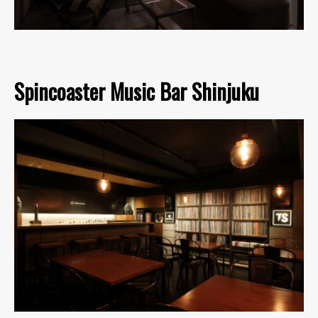
Spincoaster Music Bar Shinjuku