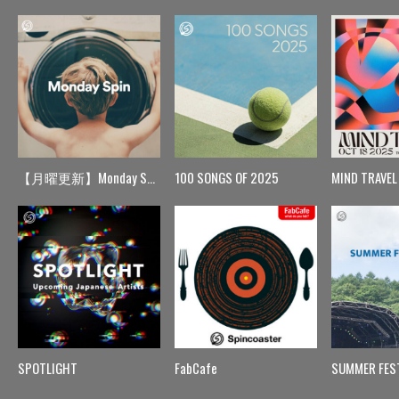
【月曜更新】Monday Spin
100 SONGS OF 2025
MIND TRAVEL
SPOTLIGHT
FabCafe
SUMMER FES