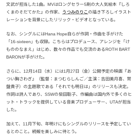
文武が担当した1曲。MVはロングセラー5刷の大人気絵本『しろ
くまのそだてかた』の作家、
うつみのりこ
の描き下ろしイラスト
レーションを背景にしたリリック・ビデオとなっている。
なお、シングルにはHana Hope自らが作詞・作曲を手がけた
「16-sixteen」も収録。こちらはプロデュース、アレンジを「け
もののなまえ」はじめ、数々の作品でも交流のあるROTH BART
BARONが手がけた。
さらに、12月14日（水）には1月27日（金）公開予定の映画『あ
つい胸さわぎ』（監督：まつむらしんご／主演：吉田美月喜、常
盤貴子）の主題歌である「それでも明日は」のリリースも決定。
作詞は詩人であり、SSWの柴田聡子、作編曲は国内外で多くのヒ
ット・トラックを提供している音楽プロデューサー、UTAが担当
した。
加えて、11月下旬、年明けにもシングルのリリースを予定してい
るとのこと。続報を楽しみに待とう。