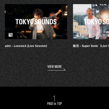
aimi – Lovesick (Live Session）
鋭児 – $uper $onic（Live 
VIEW MORE
PAGE to TOP