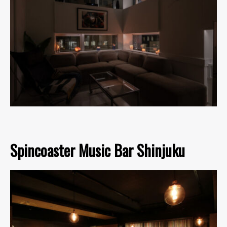
Spincoaster Music Bar Shinjuku