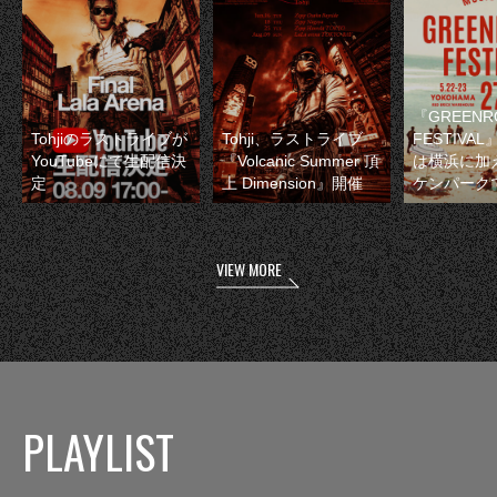
『GREENR
Tohjiのラストライブが
Tohji、ラストライブ
FESTIVAL
YouTubeにて生配信決
『Volcanic Summer 頂
は横浜に加
定
上 Dimension』開催
ケンパーク
VIEW MORE
PLAYLIST