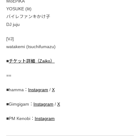
MoEPiKA
YOSUKE (lit)
バイレファンキかけ子
DJ juju
[VJ]
watakemi (tsuchifumazu)
■
チケット詳細（Zaiko）
==
■hamma：
Instagram
/
X
■Gimgigam：
Instagram
/
X
■PM Kenobi：
Instagram