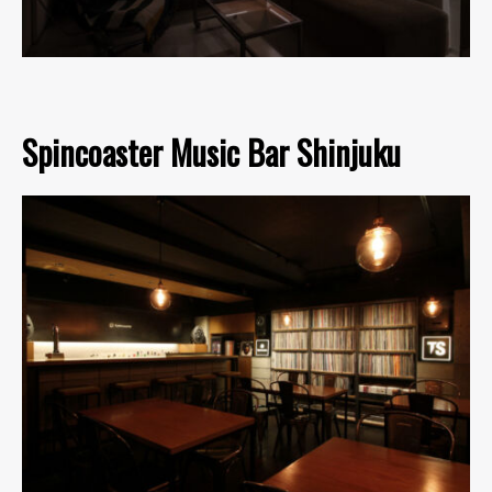
Spincoaster Music Bar Shinjuku