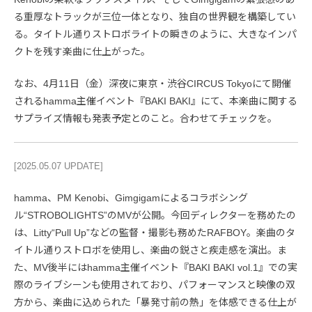
る重厚なトラックが三位一体となり、独自の世界観を構築してい
る。タイトル通りストロボライトの瞬きのように、大きなインパ
クトを残す楽曲に仕上がった。
なお、4月11日（金）深夜に東京・渋谷CIRCUS Tokyoにて開催
されるhamma主催イベント『BAKI BAKI』にて、本楽曲に関する
サプライズ情報も発表予定とのこと。合わせてチェックを。
[2025.05.07 UPDATE]
hamma、PM Kenobi、Gimgigamによるコラボシング
ル“STROBOLIGHTS”のMVが公開。今回ディレクターを務めたの
は、Litty“Pull Up”などの監督・撮影も務めたRAFBOY。楽曲のタ
イトル通りストロボを使用し、楽曲の鋭さと疾走感を演出。ま
た、MV後半にはhamma主催イベント『BAKI BAKI vol.1』での実
際のライブシーンも使用されており、パフォーマンスと映像の双
方から、楽曲に込められた「暴発寸前の熱」を体感できる仕上が