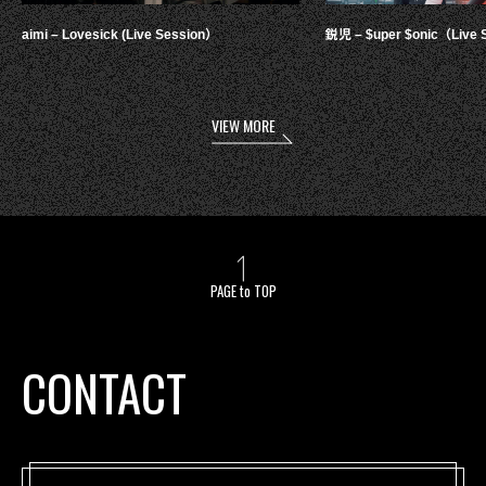
aimi – Lovesick (Live Session）
鋭児 – $uper $onic（Live 
VIEW MORE
PAGE to TOP
CONTACT