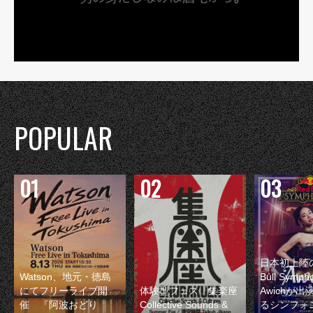
POPULAR
日本初上陸の
Watson、地元・徳島
Bull Symp
にてフリーライブ開
体験型フェス『集楽座
Awichが
催 『阿波おどり
Collective Sounds &
るシンフォ