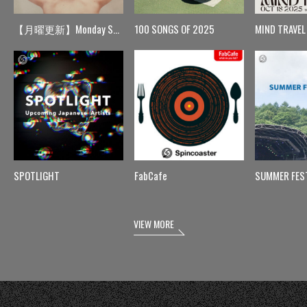
【月曜更新】Monday Spin
100 SONGS OF 2025
MIND TRAVEL
SPOTLIGHT
FabCafe
SUMMER FES
VIEW MORE