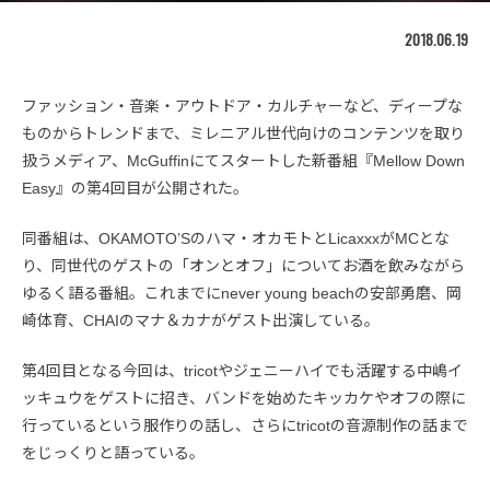
2018.06.19
ファッション・音楽・アウトドア・カルチャーなど、ディープな
ものからトレンドまで、ミレニアル世代向けのコンテンツを取り
扱うメディア、McGuffinにてスタートした新番組『Mellow Down
Easy』の第4回目が公開された。
同番組は、OKAMOTO’Sのハマ・オカモトとLicaxxxがMCとな
り、同世代のゲストの「オンとオフ」についてお酒を飲みながら
ゆるく語る番組。これまでにnever young beachの安部勇磨、岡
崎体育、CHAIのマナ＆カナがゲスト出演している。
第4回目となる今回は、tricotやジェニーハイでも活躍する中嶋イ
ッキュウをゲストに招き、バンドを始めたキッカケやオフの際に
行っているという服作りの話し、さらにtricotの音源制作の話まで
をじっくりと語っている。