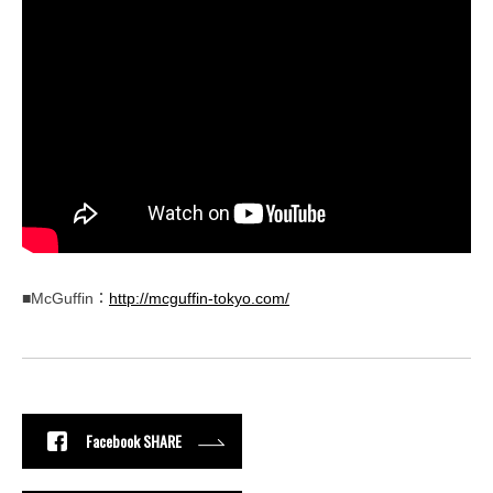
■McGuffin：
http://mcguffin-tokyo.com/
Facebook SHARE