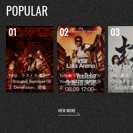
POPULAR
Tohji、ラストライブ
Tohjiのラストライブが
XG、東京
『Volcanic Summer 頂
YouTubeにて生配信決
ワールドツ
上 Dimension』開催
定
ナル公演の
VIEW MORE