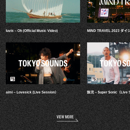
luvis – Oh (Official Music Video)
MIND TRAVEL 2023 
aimi – Lovesick (Live Session）
鋭児 – $uper $onic（Live 
VIEW MORE