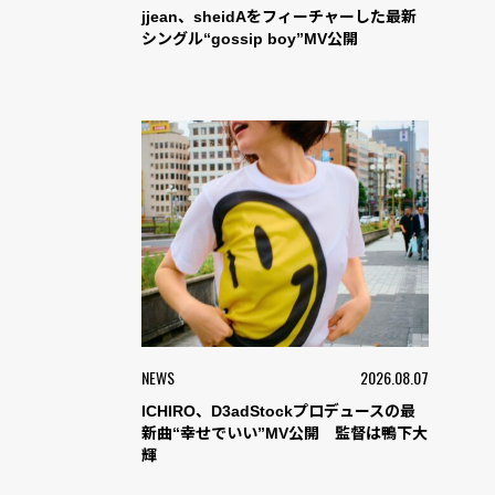
jjean、sheidAをフィーチャーした最新
シングル“gossip boy”MV公開
NEWS
2026.08.07
ICHIRO、D3adStockプロデュースの最
新曲“幸せでいい”MV公開 監督は鴨下大
輝