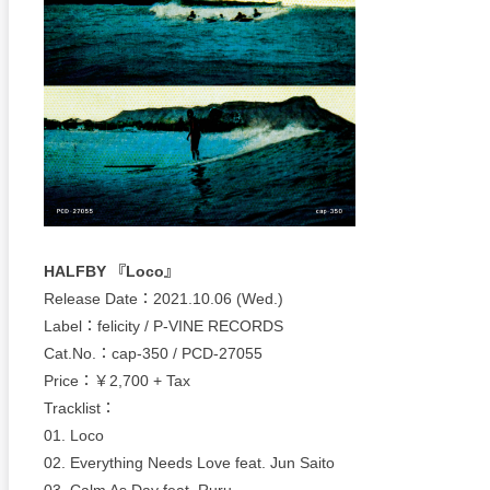
HALFBY 『Loco』
Release Date：2021.10.06 (Wed.)
Label：felicity / P-VINE RECORDS
Cat.No.：cap-350 / PCD-27055
Price：￥2,700 + Tax
Tracklist：
01. Loco
02. Everything Needs Love feat. Jun Saito
03. Calm As Day feat. Ruru