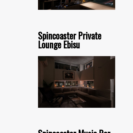
Spincoaster Private
Lounge Ebisu