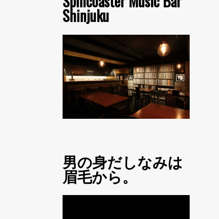
Spincoaster Music Bar
Shinjuku
男の身だしなみは
眉毛から。