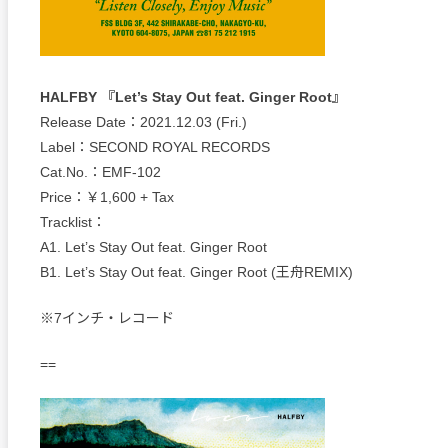
HALFBY 『Let’s Stay Out feat. Ginger Root』
Release Date：2021.12.03 (Fri.)
Label：SECOND ROYAL RECORDS
Cat.No.：EMF-102
Price：￥1,600 + Tax
Tracklist：
A1. Let’s Stay Out feat. Ginger Root
B1. Let’s Stay Out feat. Ginger Root (王舟REMIX)
※7インチ・レコード
==