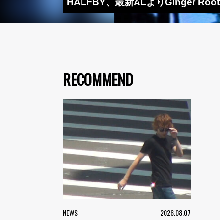
HALFBY、最新ALよりGinger R
RECOMMEND
NEWS
2026.08.07