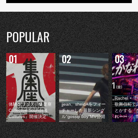
POPULAR
Rachel 
体験型フェス『集楽座
jjean、sheidAをフィー
歌舞伎町で
Collective Sounds &
チャーした最新シング
とかする『
Cultures』開催決定
ル“gossip boy”MV公開
れーーッ』