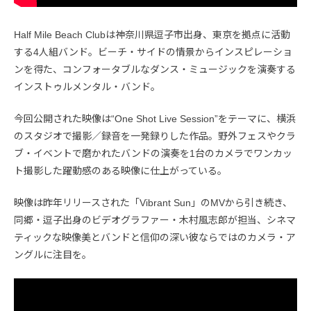
Half Mile Beach Clubは神奈川県逗子市出身、東京を拠点に活動
する4人組バンド。ビーチ・サイドの情景からインスピレーショ
ンを得た、コンフォータブルなダンス・ミュージックを演奏する
インストゥルメンタル・バンド。
今回公開された映像は“One Shot Live Session”をテーマに、横浜
のスタジオで撮影／録音を一発録りした作品。野外フェスやクラ
ブ・イベントで磨かれたバンドの演奏を1台のカメラでワンカッ
ト撮影した躍動感のある映像に仕上がっている。
映像は昨年リリースされた「Vibrant Sun」のMVから引き続き、
同郷・逗子出身のビデオグラファー・木村風志郎が担当、シネマ
ティックな映像美とバンドと信仰の深い彼ならではのカメラ・ア
ングルに注目を。