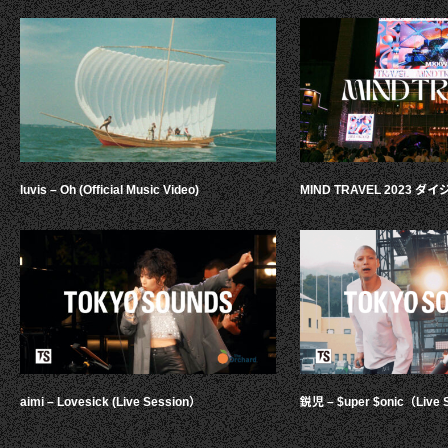
luvis – Oh (Official Music Video)
MIND TRAVEL 2023 
aimi – Lovesick (Live Session）
鋭児 – $uper $onic（Live 