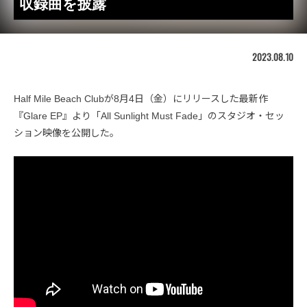
収録曲を披露
2023.08.10
Half Mile Beach Clubが8月4日（金）にリリースした最新作
『Glare EP』より「All Sunlight Must Fade」のスタジオ・セッ
ション映像を公開した。