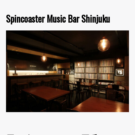
Spincoaster Music Bar Shinjuku