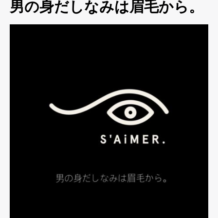
男の身だしなみは眉毛から。