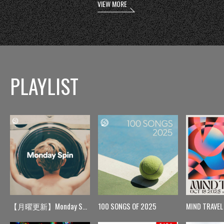
VIEW MORE
PLAYLIST
【月曜更新】Monday Spin
100 SONGS OF 2025
MIND TRAVEL