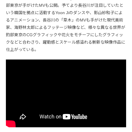
部東京が手がけたMVも公開。予てより長谷川が注目していたと
いう韓国を拠点に活動するYoon Jiのダンスや、影山紗和子によ
るアニメーション、長谷川の「草木」のMVも手がけた現代美術
家、海野林太郎によるフッテージ映像など、様々な異なる世界が
釣部東京のCGグラフィックや花火をモチーフにしたグラフィッ
クなどと合わさり、躍動感とスケール感溢れる斬新な映像作品に
仕上がっている。