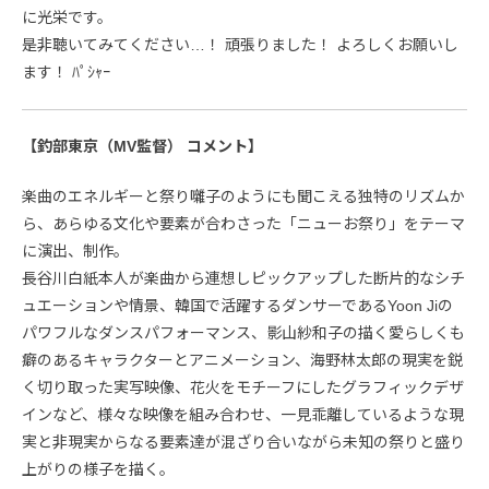
に光栄です。
是非聴いてみてください…！ 頑張りました！ よろしくお願いし
ます！ ﾊﾟｼｬｰ
【釣部東京（MV監督） コメント】
楽曲のエネルギーと祭り囃子のようにも聞こえる独特のリズムか
ら、あらゆる文化や要素が合わさった「ニューお祭り」をテーマ
に演出、制作。
長谷川白紙本人が楽曲から連想しピックアップした断片的なシチ
ュエーションや情景、韓国で活躍するダンサーであるYoon Jiの
パワフルなダンスパフォーマンス、影山紗和子の描く愛らしくも
癖のあるキャラクターとアニメーション、海野林太郎の現実を鋭
く切り取った実写映像、花火をモチーフにしたグラフィックデザ
インなど、様々な映像を組み合わせ、一見乖離しているような現
実と非現実からなる要素達が混ざり合いながら未知の祭りと盛り
上がりの様子を描く。