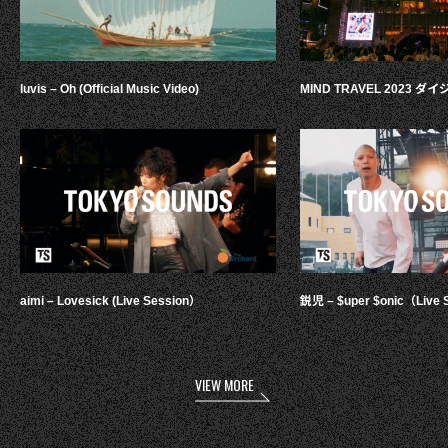
luvis – Oh (Official Music Video)
MIND TRAVEL 2023 
aimi – Lovesick (Live Session）
鋭児 – $uper $onic（Live 
VIEW MORE