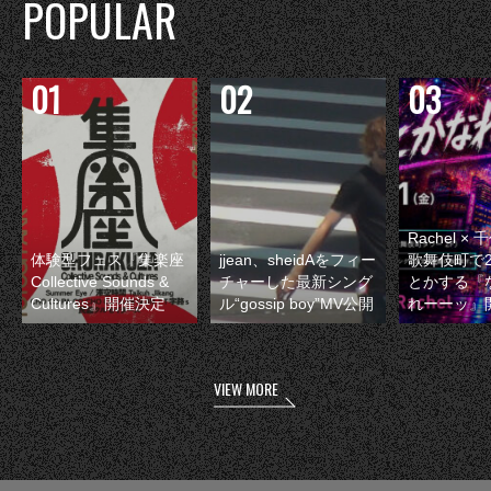
POPULAR
Rachel 
体験型フェス『集楽座
jjean、sheidAをフィー
歌舞伎町で
Collective Sounds &
チャーした最新シング
とかする『
Cultures』開催決定
ル“gossip boy”MV公開
れーーッ』
VIEW MORE