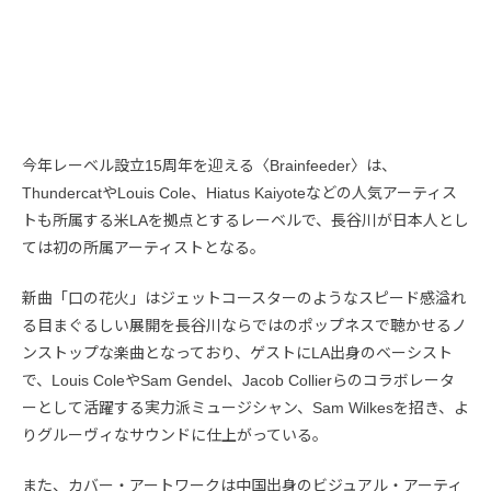
今年レーベル設立15周年を迎える〈Brainfeeder〉は、
ThundercatやLouis Cole、Hiatus Kaiyoteなどの人気アーティス
トも所属する米LAを拠点とするレーベルで、長谷川が日本人とし
ては初の所属アーティストとなる。
新曲「口の花火」はジェットコースターのようなスピード感溢れ
る目まぐるしい展開を長谷川ならではのポップネスで聴かせるノ
ンストップな楽曲となっており、ゲストにLA出身のベーシスト
で、Louis ColeやSam Gendel、Jacob Collierらのコラボレータ
ーとして活躍する実力派ミュージシャン、Sam Wilkesを招き、よ
りグルーヴィなサウンドに仕上がっている。
また、カバー・アートワークは中国出身のビジュアル・アーティ