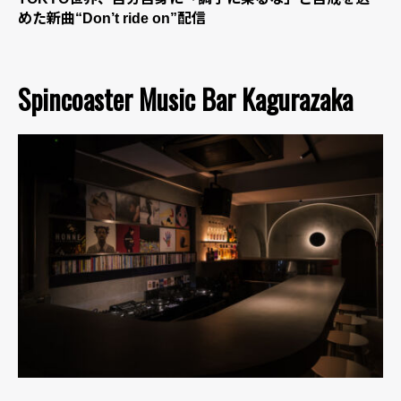
めた新曲“Don’t ride on”配信
Spincoaster Music Bar Kagurazaka