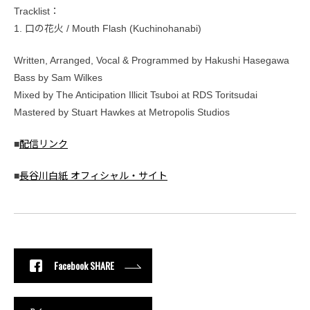
Tracklist：
1. 口の花火 / Mouth Flash (Kuchinohanabi)
Written, Arranged, Vocal & Programmed by Hakushi Hasegawa
Bass by Sam Wilkes
Mixed by The Anticipation Illicit Tsuboi at RDS Toritsudai
Mastered by Stuart Hawkes at Metropolis Studios
■
配信リンク
■
長谷川白紙 オフィシャル・サイト
Facebook SHARE