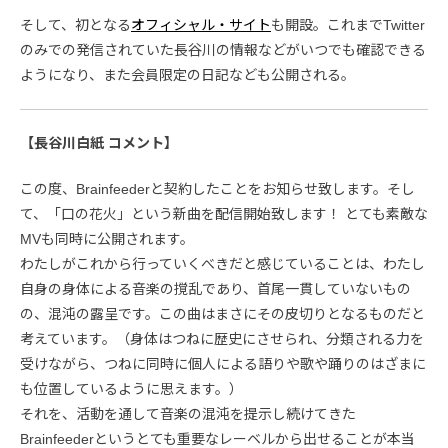
そして、初となる
オフィシャル・サイト
も開設。これまでTwitter
のみでの発信されていた長谷川の情報などがいつでも確認できる
ようになり、また会員限定の日記なども公開される。
【長谷川白紙 コメント】
この度、Brainfeederと契約したことをお知らせ致します。そし
て、「口の花火」という新曲を配信開始致します！ とても素敵な
MVも同時に公開されます。
わたしがこれから行っていくべきだと感じていることは、わたし
自身の身体による音楽の撹乱であり、首尾一貫していないもの
の、混沌の露呈です。この曲はまさにその皮切りとなるものだと
考えています。（身体はつねに歴史にさせられ、分類される力を
受けながら、つねに同時に個人による語りや歌や踊りのはざまに
も位置しているように思えます。）
それを、活動を通して音楽の混沌を提示し続けてきた
Brainfeederというとても重要なレーベルから出せることが本当