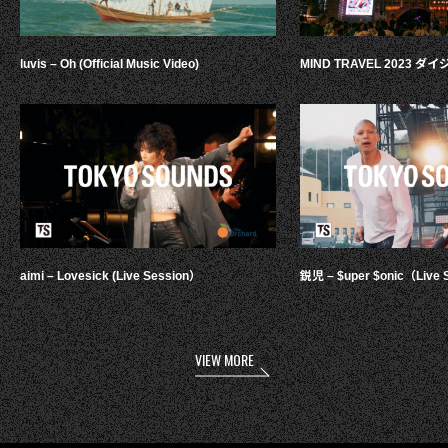
luvis – Oh (Official Music Video)
MIND TRAVEL 2023 
aimi – Lovesick (Live Session）
鋭児 – $uper $onic（Live 
VIEW MORE