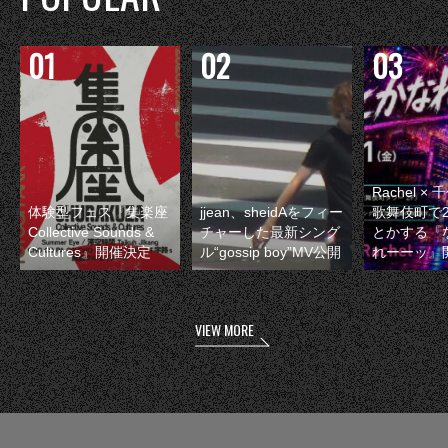
Rachel 
体験型フェス『集楽座
jjean、sheidAをフィー
歌舞伎町で
Collective Sounds &
チャーした最新シング
とかする『
Cultures』開催決定
ル“gossip boy”MV公開
れーーッ』
VIEW MORE