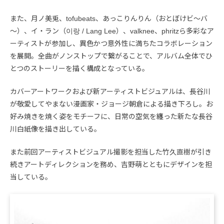
また、月ノ美兎、tofubeats、あっこりんりん（おとぼけビ～バ
～）、イ・ラン（이랑 / Lang Lee）、valknee、phritzら多彩なア
ーティストが参加し、異色かつ意外性に満ちたコラボレーション
を展開。全曲がノンストップで繋がることで、アルバム全体でひ
とつのストーリーを描く構成となっている。
カバーアートワークおよび新アーティストビジュアルは、長谷川
が敬愛してやまない漫画家・ジョージ朝倉による描き下ろし。お
好み焼きを焼く姿をモチーフに、日常の空気を纏った新たな長谷
川白紙像を描き出している。
また前回アーティストビジュアル撮影を担当した竹久直樹が引き
続きアートディレクションを務め、吉野萌とともにデザインを担
当している。