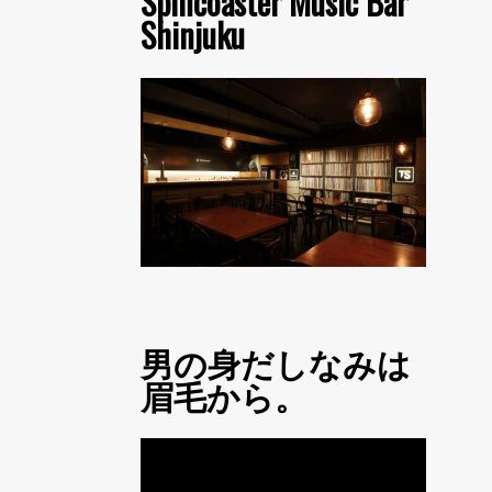
Spincoaster Music Bar
Shinjuku
男の身だしなみは
眉毛から。