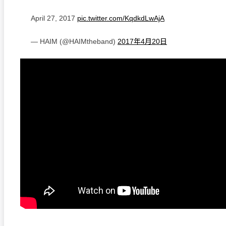
April 27, 2017
pic.twitter.com/KqdkdLwAjA
— HAIM (@HAIMtheband)
2017年4月20日