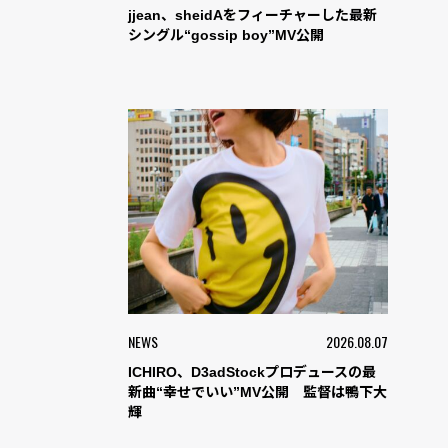
jjean、sheidAをフィーチャーした最新
シングル“gossip boy”MV公開
NEWS
2026.08.07
ICHIRO、D3adStockプロデュースの最
新曲“幸せでいい”MV公開 監督は鴨下大
輝