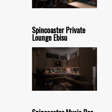
Spincoaster Private
Lounge Ebisu