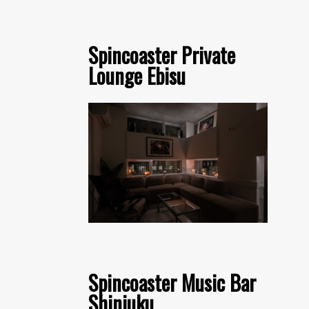
Spincoaster Private
Lounge Ebisu
Spincoaster Music Bar
Shinjuku