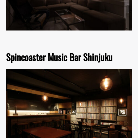
Spincoaster Music Bar Shinjuku