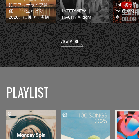
にてフリーライブ開
Tohjiのラ
催 『阿波おどり
INTERVIEW ｜
YouTube
2026』に併せて実施
RACH? × idom
定
VIEW MORE
PLAYLIST