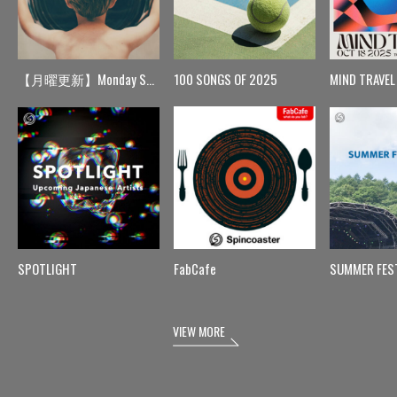
【月曜更新】Monday Spin
100 SONGS OF 2025
MIND TRAVEL
SPOTLIGHT
FabCafe
SUMMER FES
VIEW MORE