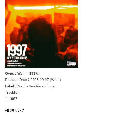
Gypsy Well 『1997』
Release Date：2023.09.27 (Wed.)
Label：Manhattan Recordings
Tracklist：
1. 1997
■
配信リンク