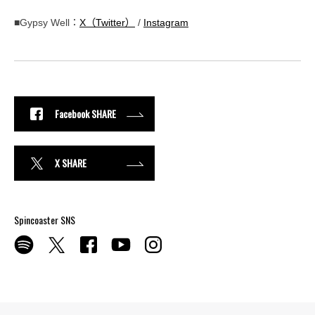
■Gypsy Well：
X（Twitter）
/
Instagram
Facebook SHARE
X SHARE
Spincoaster SNS