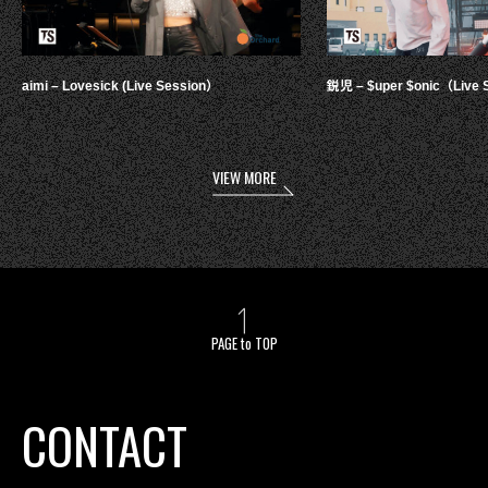
aimi – Lovesick (Live Session）
鋭児 – $uper $onic（Live 
VIEW MORE
PAGE to TOP
CONTACT