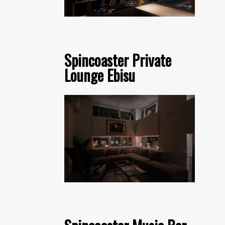
Spincoaster Private
Lounge Ebisu