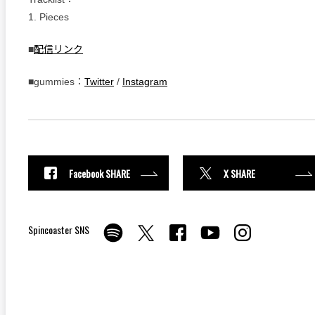
1. Pieces
■
配信リンク
■gummies：
Twitter
/
Instagram
Facebook SHARE
X SHARE
Spincoaster SNS