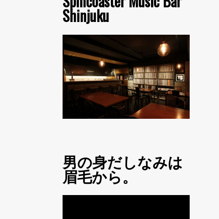
Spincoaster Music Bar
Shinjuku
男の身だしなみは
眉毛から。