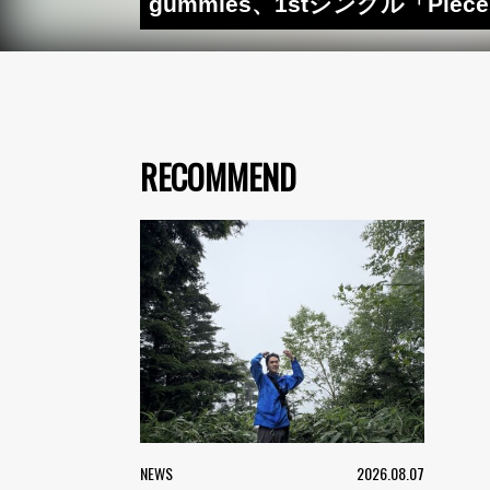
gummies、1stシングル「Pi
RECOMMEND
NEWS
2026.08.07