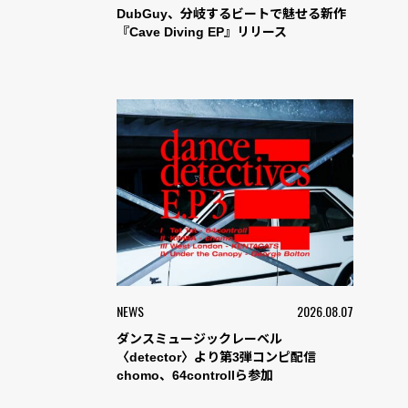
DubGuy、分岐するビートで魅せる新作
『Cave Diving EP』リリース
NEWS
2026.08.07
ダンスミュージックレーベル
〈detector〉より第3弾コンピ配信
chomo、64controllら参加