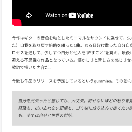
今作はギターの音色を軸としたミニマルなサウンドに乗せて、失
た）自我を取り戻す旅路を綴った1曲。ある日砕け散った自分自
ロセスを通して、少しずつ自分と他人を“許すこと”を覚え、最後
迎える不思議な作品となっている。懐かしさと新しさを感じさせ
歌詞で描いた内容だ。
今後も作品のリリースを予定しているというgummies。その動
自分を見失ったと感じても、大丈夫。許せないほどの怒りを
経験も、拭い去れない記憶も、ゴミ袋に放り込んで捨てたい
も、全ては自分と世界の対話。