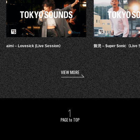
aimi – Lovesick (Live Session）
鋭児 – $uper $onic（Live 
VIEW MORE
PAGE to TOP