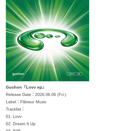
Guchon『Lovv ep』
Release Date：2026.06.05 (Fri.)
Label：Flâneur Music
Tracklist：
01. Lovv
02. Dream It Up
03. B2B