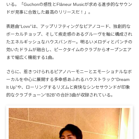
いる。「Guchonの感性とFlâneur Musicが求める進歩的なサウン
ドが見事に合致した最高のリリースだ！」。
表題曲“Lovv”は、アップリフティングなピアノコード、独創的な
ボーカルチョップ、そして疾走感のあるグルーヴを軸に構成され
たエネルギッシュなハウスバンガー。明るいメロディとパンチの
効いたドラムが融合し、ピークタイムのクラブからオープンエア
まで幅広く機能する1曲。
さらに、惹きつけられるピアノハーモニーとエモーショナルなボ
ーカルを中心に展開する多幸感あふれるハウストラック“Dream
It Up”や、ローリングするリズムと爽快なシンセサウンドが印象
的なクラブチューン“B2B”の合計3曲が収録されている。