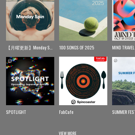
【月曜更新】Monday Spin
100 SONGS OF 2025
MIND TRAVEL
SPOTLIGHT
FabCafe
SUMMER FES
VIEW MORE