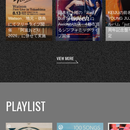
日本初上陸の『Red
KEIJUの
Watson、地元・徳島
Bull Symphonic』に
YOUNG JU
にてフリーライブ開
Awichが出演 4都市巡
ルバム『juzz
催 『阿波おどり
るシンフォニックライ
周年記念盤
2026』に併せて実施
ブ開催
定
VIEW MORE
PLAYLIST