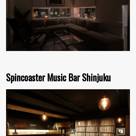
Spincoaster Music Bar Shinjuku