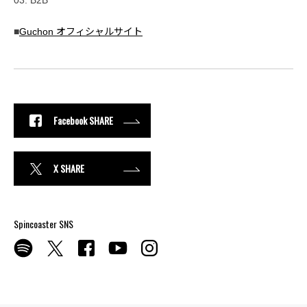
■
Guchon オフィシャルサイト
Facebook SHARE
X SHARE
Spincoaster SNS