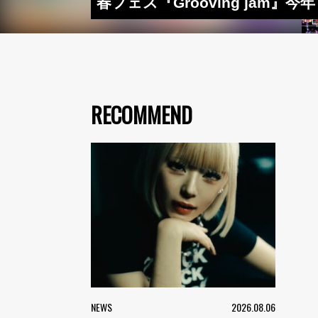
春フェス『Grooving jam』今
RECOMMEND
NEWS
2026.08.06