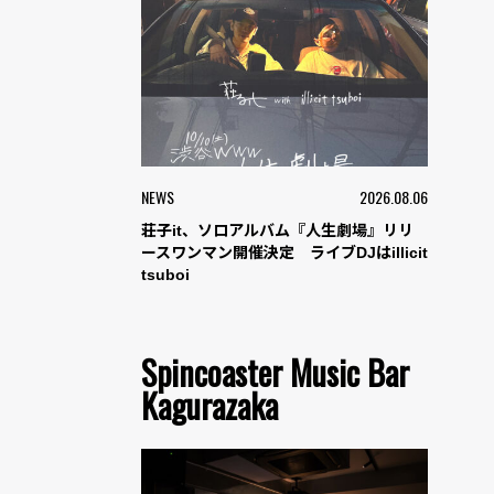
NEWS
2026.08.06
荘子it、ソロアルバム『人生劇場』リリ
ースワンマン開催決定 ライブDJはillicit
tsuboi
Spincoaster Music Bar
Kagurazaka