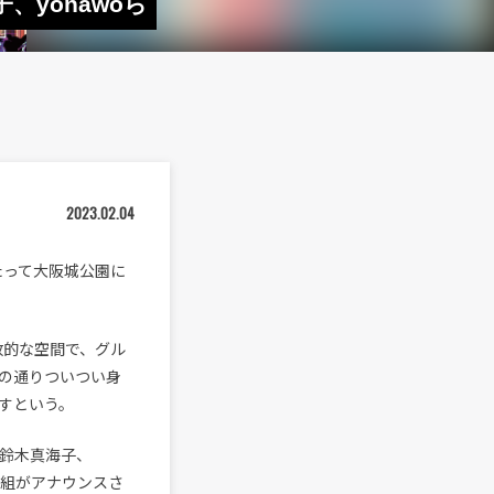
子、yonawoら
2023.02.04
わたって大阪城公園に
開放的な空間で、グル
の通りついつい身
すという。
a、鈴木真海子、
RUIの7組がアナウンスさ