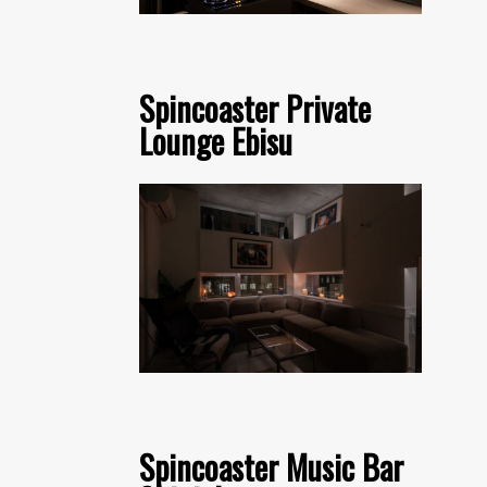
Spincoaster Private
Lounge Ebisu
Spincoaster Music Bar