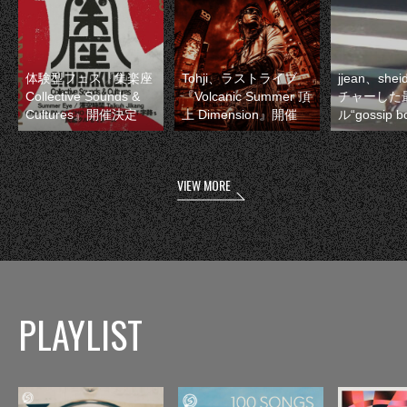
体験型フェス『集楽座
Tohji、ラストライブ
jjean、sh
Collective Sounds &
『Volcanic Summer 頂
チャーした
Cultures』開催決定
上 Dimension』開催
ル“gossip 
VIEW MORE
PLAYLIST