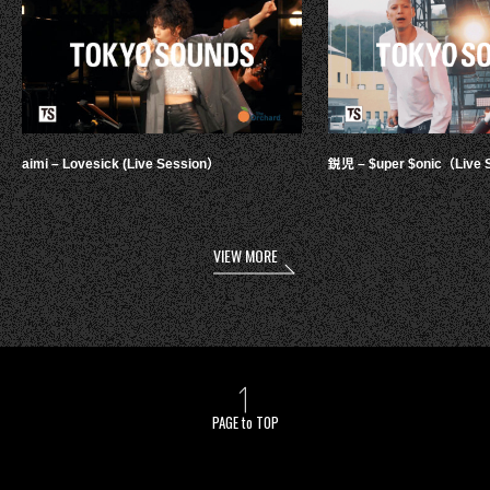
aimi – Lovesick (Live Session）
鋭児 – $uper $onic（Live 
VIEW MORE
PAGE to TOP