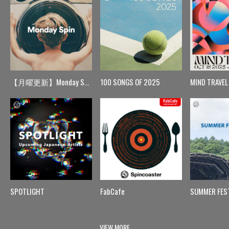
【月曜更新】Monday Spin
100 SONGS OF 2025
MIND TRAVEL
SPOTLIGHT
FabCafe
SUMMER FES
VIEW MORE