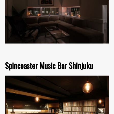
Spincoaster Music Bar Shinjuku