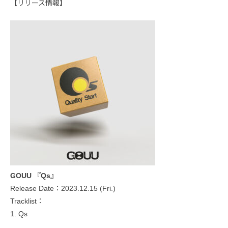
【リリース情報】
GOUU 『Qs』
Release Date：2023.12.15 (Fri.)
Tracklist：
1. Qs