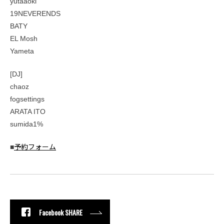
yutaaoki
19NEVERENDS
BATY
EL Mosh
Yameta
[DJ]
chaoz
fogsettings
ARATA ITO
sumida1%
■
予約フォーム
Facebook SHARE