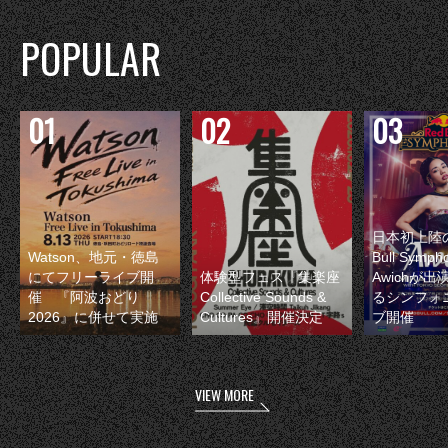
POPULAR
日本初上陸の
Watson、地元・徳島
Bull Symp
にてフリーライブ開
体験型フェス『集楽座
Awichが
催 『阿波おどり
Collective Sounds &
るシンフォ
2026』に併せて実施
Cultures』開催決定
ブ開催
VIEW MORE