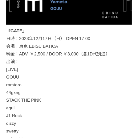
『GATE』
日時：2023年12月17日（日） OPEN 17:00
会場：東京 EBISU BATICA
料金：ADV. ￥2,500 / DOOR ￥3,000（各1D代別途）
出演：
[LIVE]
GOUU
ramtoro
44gxng
STACK THE PINK
agul
J1 Rock
dizzy
swetty