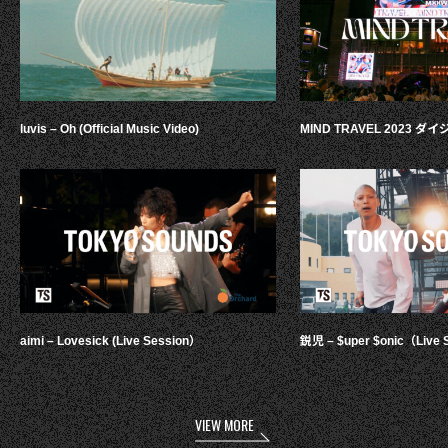
luvis – Oh (Official Music Video)
MIND TRAVEL 2023 
aimi – Lovesick (Live Session）
鋭児 – $uper $onic（Live 
VIEW MORE