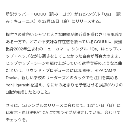
新鋭ラッパー・GOUU（読み：ゴウ）が1stシングル「Qs」（読
み：キューエス）を12月15日（金）にリリースする。
襟付きの黄色いシャツと大きな眼鏡が親近感を感じさせる風貌で
ある一方で、どこか不気味な存在感を放っているGOUUは、愛媛
出身2002年生まれのニューカマー。シングル「Qs」はヒップホ
ップ・ヘッズながら悪さをしてこなかった自身が等身大のまま、
ヒップホップ・シーンを駆け上がっていく選手宣誓のような楽曲
だという。サウンド・プロデュースにはJUBEE、HIYADAMや
Daoko、新しい学校のリーダーズとのタッグでも注目を集める
Yohji Igarashiを迎え、なにかの始まりを予感させる挨拶がわりの
1曲が完成したとのこと。
さらに、1stシングルのリリースに合わせて、12月17日（日）に
は東京・恵比寿BATICAにて初ライブが決定している。合わせて
チェックを。