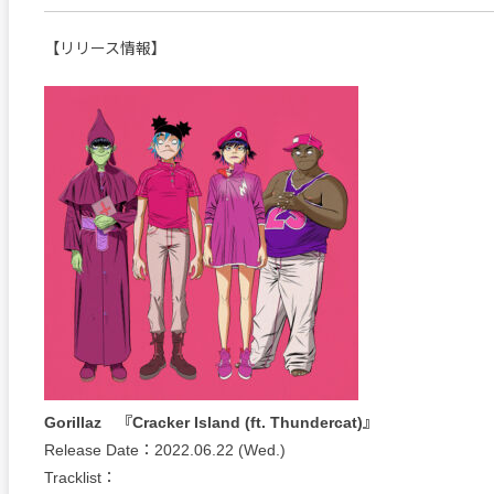
【リリース情報】
Gorillaz 『Cracker Island (ft. Thundercat)』
Release Date：2022.06.22 (Wed.)
Tracklist：