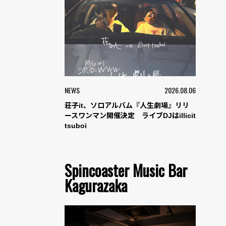
NEWS
2026.08.06
荘子it、ソロアルバム『人生劇場』リリ
ースワンマン開催決定 ライブDJはillicit
tsuboi
Spincoaster Music Bar
Kagurazaka