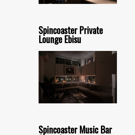
Spincoaster Private
Lounge Ebisu
Spincoaster Music Bar