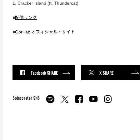
1. Cracker Island (ft. Thundercat)
■
配信リンク
■
Gorillaz オフィシャル・サイト
Facebook SHARE
X SHARE
Spincoaster SNS