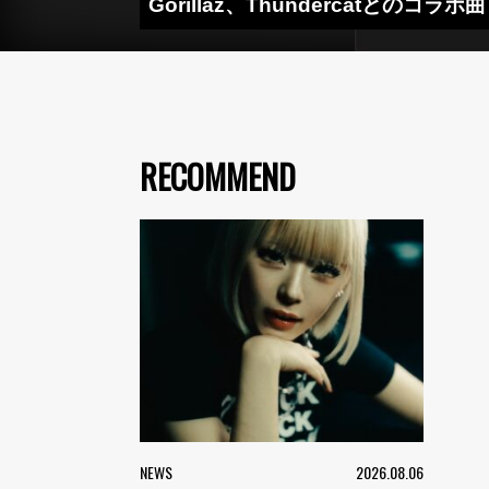
Gorillaz、Thundercatとのコラボ
RECOMMEND
NEWS
2026.08.06