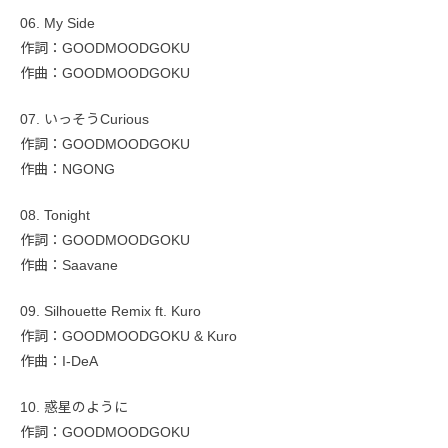
06. My Side
作詞：GOODMOODGOKU
作曲：GOODMOODGOKU
07. いっそうCurious
作詞：GOODMOODGOKU
作曲：NGONG
08. Tonight
作詞：GOODMOODGOKU
作曲：Saavane
09. Silhouette Remix ft. Kuro
作詞：GOODMOODGOKU & Kuro
作曲：I-DeA
10. 惑星のように
作詞：GOODMOODGOKU