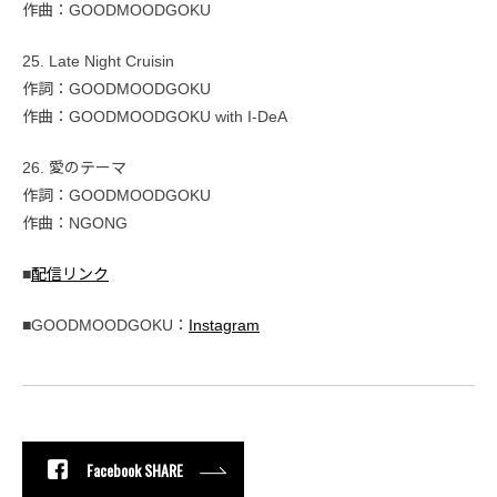
作曲：GOODMOODGOKU
25. Late Night Cruisin
作詞：GOODMOODGOKU
作曲：GOODMOODGOKU with I-DeA
26. 愛のテーマ
作詞：GOODMOODGOKU
作曲：NGONG
■
配信リンク
■GOODMOODGOKU：
Instagram
Facebook SHARE