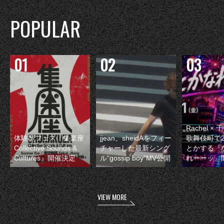
POPULAR
Rachel 
体験型フェス『集楽座
jjean、sheidAをフィー
歌舞伎町で
Collective Sounds &
チャーした最新シング
とかする『
Cultures』開催決定
ル“gossip boy”MV公開
れーーッ』
VIEW MORE