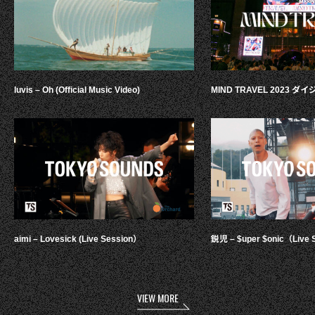
luvis – Oh (Official Music Video)
MIND TRAVEL 2023 
aimi – Lovesick (Live Session）
鋭児 – $uper $onic（Live 
VIEW MORE